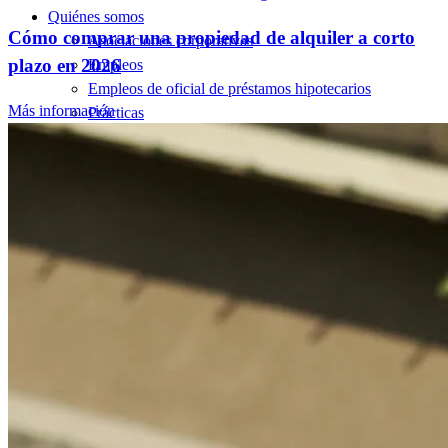
Quiénes somos
Cómo comprar una propiedad de alquiler a corto
Asociaciones corporativas
plazo en 2026
Empleos
Empleos de oficial de préstamos hipotecarios
Más información
Prácticas
Abrir una sucursal
Sala de prensa
Comunicarse con nosotros
Encontrar un agente de préstamos
Información en español
Declaración de privacidad
Limitar el uso compartido de su información personal
AQUÍ (afiliados y terceros)
No vender ni compartir mi información personal (CA,
CT, MN, MT, OR)
Licencias y divulgaciones
Términos y condiciones
CrossCountry Mortgage, LLC, 2160 Superior Avenue,