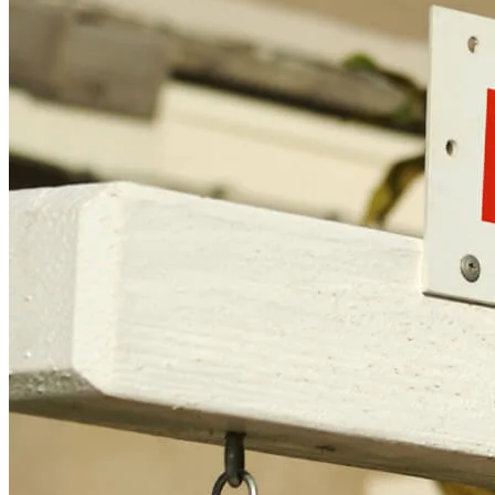
Cleveland, OH 44114
NMLS3029 | RM.803095.000
Todos los respaldos y testimonios se dan sin incentivo ni
compensación.
Copyright © 2026 CrossCountry Mortgage, LLC. Todos los
derechos reservados
Mapa del sitio