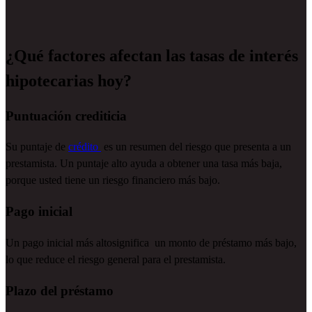
¿Qué factores afectan las tasas de interés
hipotecarias hoy?
Puntuación crediticia
Su puntaje de
crédito
es un resumen del riesgo que presenta a un
prestamista. Un puntaje alto ayuda a obtener una tasa más baja,
porque
usted tiene
un riesgo financiero más bajo.
Pago inicial
Un pago inicial más altosignifica
un monto de préstamo más bajo,
lo que reduce el riesgo general para el prestamista.
Plazo del préstamo