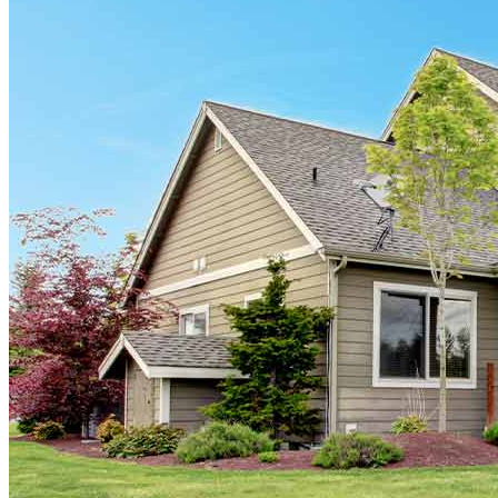
No vender ni compartir mi información personal (CA,
CT, MN, MT, OR)
Licencias y divulgaciones
Términos y condiciones
CrossCountry Mortgage, LLC, 2160 Superior Avenue,
Cleveland, OH 44114
NMLS3029 | RM.803095.000
Todos los respaldos y testimonios se dan sin incentivo ni
compensación.
Copyright © 2026 CrossCountry Mortgage, LLC. Todos los
derechos reservados
Mapa del sitio