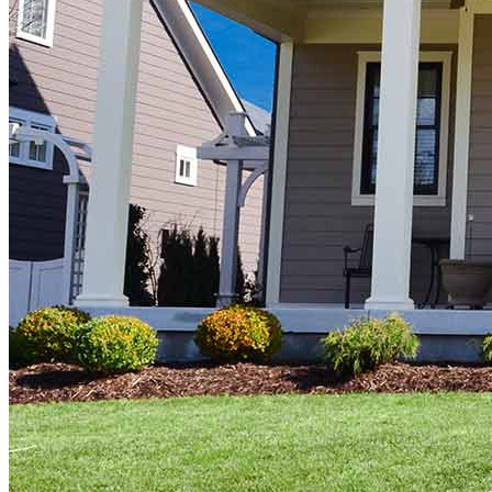
Tasas de interés hipotecario
Aprobación previa de hipoteca
Compradores de vivienda por primera vez
Préstamos para la compra de una vivienda
Programas de asistencia para pagos iniciales
Refinanciación
Guía para la refinanciación
Refinanciar tasas hipotecarias
Refinanciar préstamos hipotecarios
Préstamos
Préstamos para la compra de una vivienda
Refinanciar préstamos hipotecarios
Préstamos hipotecarios sobre el valor acumulado de la
vivienda
Programas de préstamo
Programas de asistencia para pagos iniciales
Recursos
Calculadoras de hipotecas