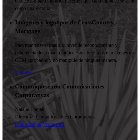
dedicación para lograrlo, hacemos que cada hipoteca se sienta
como una victoria.
Imágenes y logotipos de CrossCountry
Mortgage
Para mantener el más alto nivel de reconocimiento y
coherencia de la marca, utilice estos logotipos e imágenes de
CCM aprobados y no manipule de ninguna manera.
Descargar
Comuníquese con Comunicaciones
Corporativas
Natalie Lonjak
Directora, Comunicaciones Corporativas
natalie.lonjak@ccm.com