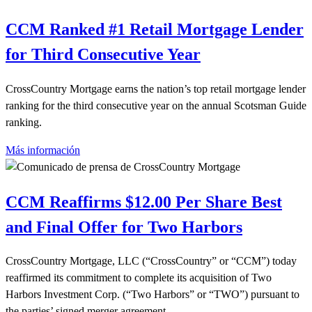
CCM Ranked #1 Retail Mortgage Lender
for Third Consecutive Year
CrossCountry Mortgage earns the nation’s top retail mortgage lender
ranking for the third consecutive year on the annual Scotsman Guide
ranking.
Más información
CCM Reaffirms $12.00 Per Share Best
and Final Offer for Two Harbors
CrossCountry Mortgage, LLC (“CrossCountry” or “CCM”) today
reaffirmed its commitment to complete its acquisition of Two
Harbors Investment Corp. (“Two Harbors” or “TWO”) pursuant to
the parties’ signed merger agreement.