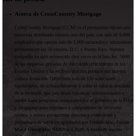
Acerca de CrossCountry Mortgage
CrossCountry Mortgage (CCM) es el prestamista hipotecario
minorista distribuido número uno del país, con más de 9,000
empleados que operan más de 1,000 sucursales y administran
préstamos en los 50 estados, D.C. y Puerto Rico. Nuestra
compañía ha sido reconocida diez veces en la lista Inc. 5000
de las empresas privadas de más rápido crecimiento de los
Estados Unidos y ha recibido muchos premios por nuestra
cultura destacada. Ofrecemos más de 120 soluciones
hipotecarias, de refinanciamiento y sobre el valor acumulado
de la vivienda, que van desde hipotecas convencionales y
jumbo hasta programas asegurados por el gobierno de la FHA
y programas para veteranos y compradores de viviendas
rurales, y somos prestamistas directos y vendedores y
prestadores de servicios aprobados por Freddie Mac, Fannie
Mae y Ginnie Mae NMLS n.o 3029. A través de nuestra