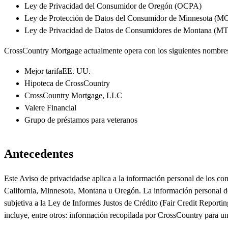
Ley de Privacidad del Consumidor de Oregón
(OCPA)
Ley
de
Protección
de
Datos del Consumidor de Minnesota
(M
Ley de
Privacidad de Datos de Consumidores de Montana
(M
CrossCountry Mortgage actualmente opera con los siguientes
nombre
Mejor tarifaEE. UU.
Hipoteca de CrossCountry
CrossCountry Mortgage, LLC
Valere Financial
Grupo de préstamos para veteranos
Antecedentes
Este
Aviso de privacidadse
aplica
a la información personal de los c
Ca
l
ifornia, Minnesota, Montana u Oregón
.
La información personal 
subjetiva
a la
Ley de Informes
Justos de Crédito (Fair Credit Reporti
incluye, entre otros: información
recopilada por
CrossCountry
para
u