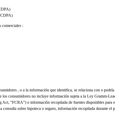
CDPA)
TCDPA)
s
comerciales
:
onsumidores
, o a la información que
identifica
, se
relaciona
con o podría
de los consumidores no incluye información sujeta a la Ley Gramm-L
ng Act
,
“
FCRA
”)
o información recopilada de fuentes disponibles para 
na
consulta sobre hipoteca
o seguro,
información recopilada
durante el 