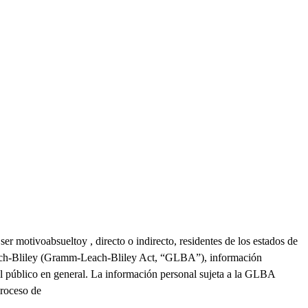
ser
motivoa
bsuelto
y
, directo
o indirecto
,
residentes de los estados de
each-Bliley (Gramm-Leach-Bliley Act, “GLBA”),
información
el
público
en general
.
La
información personal sujeta a
la
GLBA
proceso de