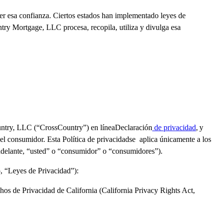
er esa confianza.
Ciertos estados han implementado leyes de
try
Mortgage, LLC
procesa
,
recopila, utiliza
y
divulga esa
ountry, LLC (“CrossCountry”) en líneaDeclaración
de privacidad
,
y
del consumidor.
Esta
Política de privacidadse
aplica únicamente a los
delante,
“usted” o
“consumidor” o “consumidores”).
o, “Leyes de Privacidad
”)
:
os de Privacidad de California
(California Privacy Right
s
Act,