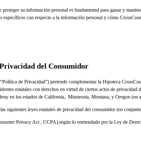
 proteger su información personal es fundamental para ganar y manten
os
específicos
con
respecto
a la información
personal
y cómo
CrossCoun
e Privacidad del Consumidor
 (“Política de Privacidad”) pretende complementar la Hipoteca CrossC
identes estatales con derechos en virtud de ciertos actos de privacidad 
den
y
en los
estados
de
California
,
Minnesota
,
Montana,
y
Oregon
(en a
 las siguientes
leyes
estatales
de privacidad del
consumidor
(en conjunt
onsumer Privacy Act
, CCPA),
según lo enmendado por la
Ley de
Derech