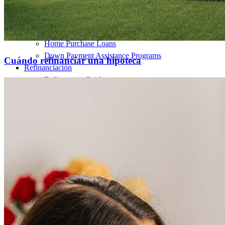
Mortgage Interest Rates
Mortgage Pre-Approval
First-Time Homebuyers
Home Purchase Loans
Down Payment Assistance Programs
Cuándo refinanciar una hipoteca
Refinanciación
Refinancing Guide
Refinance Mortgage Rates
Refinance Mortgage Loans
Préstamos
Home Purchase Loans
Refinance Mortgage Loans
Home Equity Mortgage Loans
Loan Programs
Down Payment Assistance Programs
Recursos
Mortgage Calculators
Helpful Articles
Home Value Estimator