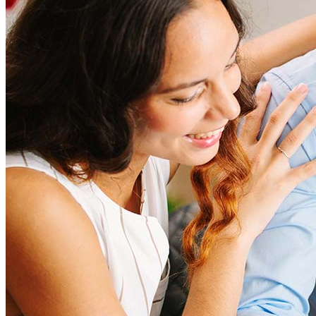
Mortgage Terminology
Mortgage Videos
Pay My Mortgage
NMLSConsumerAccess.org
Quiénes somos
Corporate Partnerships
Careers
Mortgage Loan Officer Jobs
Internships
Open a Branch
Pressroom
Contact Us
Find a Loan Officer
Información en español
Declaración de privacidad
Limit The Sharing of Your Personal Information HERE
(Affiliates and Third Parties)
No vender ni compartir mi información personal (CA,