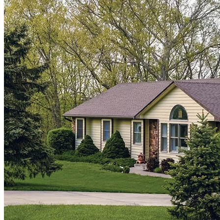
¿Listo para refinanciar?
Reduzca sus pagos mensuales o acceda a dinero en efectivo con
nuestras opciones de refinanciamiento.
Apply Now
Comprar una casa
Homebuying Guide