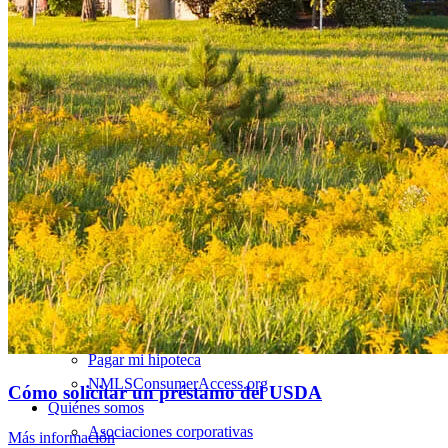
Refinanciar préstamos hipotecarios
Préstamos
Préstamos para la compra de una vivienda
Refinanciar préstamos hipotecarios
Préstamos hipotecarios sobre el valor acumulado de la
vivienda
Programas de préstamo
Programas de asistencia para pagos iniciales
Recursos
Calculadoras de hipotecas
Artículos útiles
Calculadora del valor de la vivienda
Terminología hipotecaria
Videos sobre hipotecas
Pagar mi hipoteca
NMLSConsumerAccess.org
Cómo solicitar un préstamo del USDA
Quiénes somos
Asociaciones corporativas
Más información