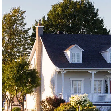
Comprar una casa
Guía para la compra de una vivienda
Tasas de interés hipotecario
Aprobación previa de hipoteca
Compradores de vivienda por primera vez
Préstamos para la compra de una vivienda
Programas de asistencia para pagos iniciales
Refinanciación
Guía para la refinanciación
Refinanciar tasas hipotecarias