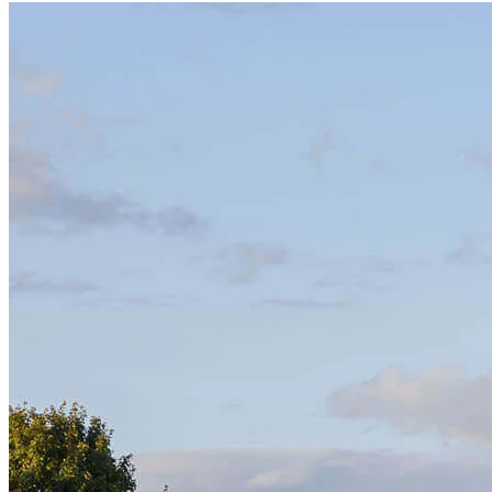
Empleos
Empleos de oficial de préstamos hipotecarios
Prácticas
Abrir una sucursal
Sala de prensa
Comunicarse con nosotros
Encontrar un agente de préstamos
Información en español
Declaración de privacidad
Limitar el uso compartido de su información personal
AQUÍ (afiliados y terceros)
No vender ni compartir mi información personal (CA,
CT, MN, MT, OR)
Licencias y divulgaciones
Términos y condiciones
CrossCountry Mortgage, LLC, 2160 Superior Avenue,
Cleveland, OH 44114
NMLS3029 | RM.803095.000
Todos los respaldos y testimonios se dan sin incentivo ni