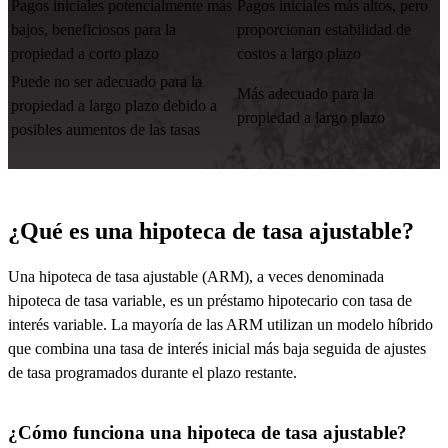
Pagos iniciales potencialmente más
Pagos iniciales más altos, pero
bajos, beneficiosos para la
proporcionan estabilidad de
propiedad a corto plazo
costos a largo plazo
Puede no ser adecuado para la
Más adecuado para la
propiedad a largo plazo debido a
propiedad a largo plazo
posibles aumentos de las tasas
¿Qué es una hipoteca de tasa ajustable?
Una hipoteca de tasa ajustable (ARM), a veces denominada
hipoteca de tasa variable, es un préstamo hipotecario con tasa de
interés variable. La mayoría de las ARM
utilizan
un modelo híbrido
que combina una tasa de interés
inicial
más baja seguida de ajustes
de tasa programados durante el plazo restante.
¿Cómo funciona una hipoteca de tasa ajustable?