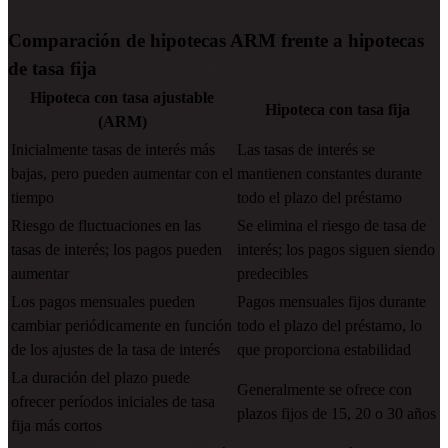
Comparación de hipotecas ARM frente a hipotecas
de tasa fija
Hipoteca con tasa ajustable
Hipoteca con tasa fija
(ARM)
Inicialmente tasas de interés más
Las tasas de interés se
bajas, pero pueden aumentar con el
mantienen constantes durante
tiempo
todo el plazo del préstamo
Riesgo de fluctuaciones en las
Se elimina el riesgo de tasa de
tasas de interés; los pagos pueden
interés; los pagos siguen siendo
aumentar
predecibles
Los pagos mensuales pueden
Pagos mensuales fijos durante
cambiar periódicamente en función
todo el plazo del préstamo, lo
de los ajustes de la tasa de interés
que proporciona estabilidad
La duración del plazo puede
Generalmente se ofrece con
ofrecer períodos iniciales de tasa
plazos fijos de 15, 20 o 30 años
fija más cortos