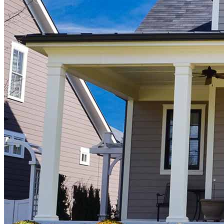
Comprar una casa
Guía para la compra de una vivienda
Tasas de interés hipotecario
Aprobación previa de hipoteca
Compradores de vivienda por primera vez
Préstamos para la compra de una vivienda
Programas de asistencia para pagos iniciales
Refinanciación
Guía para la refinanciación
Refinanciar tasas hipotecarias
Refinanciar préstamos hipotecarios
Préstamos
Préstamos para la compra de una vivienda
Refinanciar préstamos hipotecarios