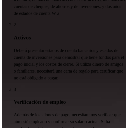
cuentas de cheques, de ahorros y de inversiones, y dos años
de estados de cuenta W-2.
2
Activos
Deberá presentar estados de cuenta bancarios y estados de
cuenta de inversiones para demostrar que tiene fondos para el
pago inicial y los costos de cierre. Si
utiliza
dinero de amigos
o familiares, necesitará una carta de regalo para certificar que
no
está
obligado
a pagar.
3
Verificación de empleo
Además de los talones de pago,
necesitaremos verificar que
aún esté empleado y confirmar su salario actual. Si ha