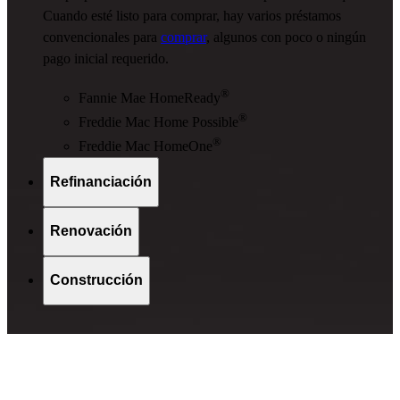
Cuando esté listo para comprar, hay varios préstamos
convencionales para
comprar
, algunos con poco o ningún
pago inicial requerido.
®
Fannie Mae HomeReady
®
Freddie Mac Home Possible
®
Freddie Mac HomeOne
Refinanciación
Renovación
Construcción