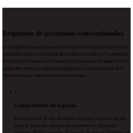
Requisitos de préstamos convencionales
La
elegibilidad
para
préstamos convencionales incluye
s
que tienen
suficientes ingresos e historial de crédito para calificar. Al presentar
la solicitud,
revisaremos
su capacidad para realizar un pago inicial y
pagar otros costos y cargos por adelantado.
Esta es
una lista de la
información
que normalmente necesitaremos
:
1
Comprobante de ingresos
Puede requerir
30 días
de talones de pago e ingresos del año
hasta la fecha, dos años de declaraciones de impuestos
federales,
60 días
de todas las cuentas de activos, incluidas las