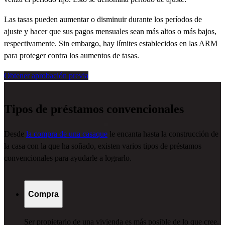
Las tasas pueden aumentar o disminuir durante los períodos de
ajuste y hacer que sus pagos mensuales sean más altos o más bajos,
respectivamente. Sin embargo, hay límites establecidos en las ARM
para proteger contra los aumentos de tasas.
Obtener aprobación previa
Tipos de préstamos convencionales
Desde
la compra de una casaque
le encanta hasta
la
construcción
de
la casa
con la que ha
soñado, existen
varios tipos de préstamos
convencionales para ayudarle a lograrlo.
Compra
Ser propietario de una vivienda es más posible de lo que cree.