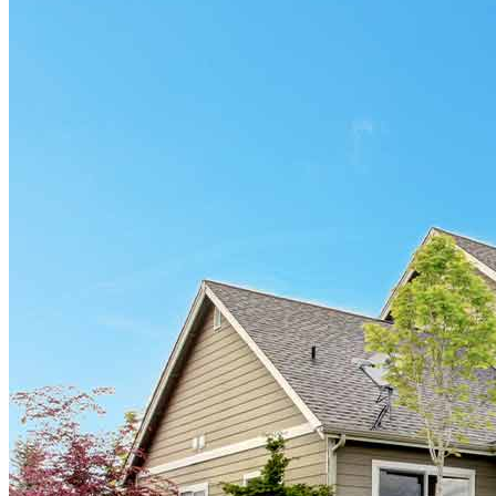
Sala de prensa
Comunicarse con nosotros
Encontrar un agente de préstamos
Información en español
Declaración de privacidad
Limitar el uso compartido de su información personal
AQUÍ (afiliados y terceros)
No vender ni compartir mi información personal (CA,
CT, MN, MT, OR)
Licencias y divulgaciones
Términos y condiciones
CrossCountry Mortgage, LLC, 2160 Superior Avenue,
Cleveland, OH 44114
NMLS3029 | RM.803095.000
Todos los respaldos y testimonios se dan sin incentivo ni
compensación.