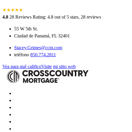
★
★
★
★
★
★
4.8
28 Reviews
Rating: 4.8 out of 5 stars, 28 reviews
55 W 5th St.
Ciudad de Panamá, FL 32401
Stacey.Grimes@ccm.com
teléfono
850.774.2811
Vea para qué calificoVisite
mi sitio web