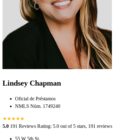
Lindsey Chapman
Oficial de Préstamos
NMLS Núm. 1749240
★
★
★
★
★
★
5.0
191 Reviews
Rating: 5.0 out of 5 stars, 191 reviews
55 W 5th St.