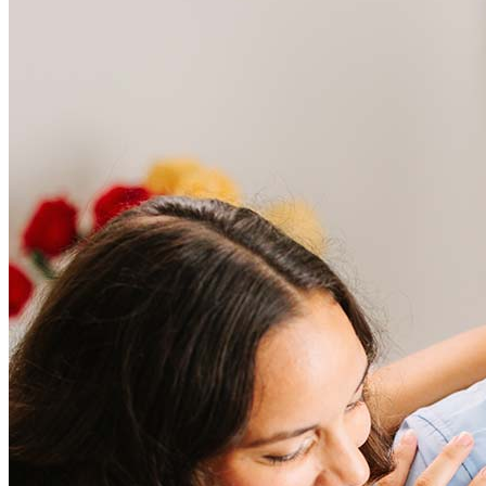
Preguntas frecuentes
¿Cuánto cuesta refinanciar?
Los costos de refinanciamiento generalmente oscilan entre el
2 % y el 6 % del monto del préstamo e incluyen cargos como
tasación, seguro de título y costos de cierre. Factores como el
tipo de préstamo, la ubicación y el puntaje de crédito pueden
afectar significativamente estos gastos. Nuestro equipo
puede ayudar a proporcionar estrategias que pueden ayudar
a minimizar los costos.