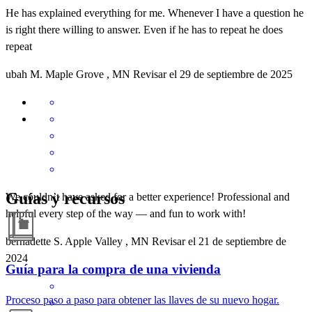
He has explained everything for me. Whenever I have a question he
is right there willing to answer. Even if he has to repeat he does
repeat
ubah
M.
Maple Grove
,
MN
Revisar el
29 de septiembre de 2025
Guías y recursos
We couldn’t have asked for a better experience! Professional and
helpful every step of the way — and fun to work with!
bernadette
S.
Apple Valley
,
MN
Revisar el
21 de septiembre de
2024
Guía para la compra de una vivienda
Proceso paso a paso para obtener las llaves de su nuevo hogar.