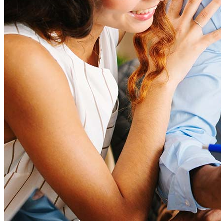
Más información
¿Cuánta casa puedo pagar?
¿Cuál es un buen puntaje de crédito?
¿Qué es una HELOC?
¿Cómo calculo los pagos hipotecarios?
Obtener aprobación previa
Me encantaría saber de usted.