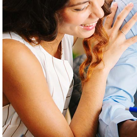
Learn more
How much house can I afford?
What is a good credit score?
What is a HELOC?
How do I calculate mortgage payments?
Get Preapproved
Me encantaría saber de usted.