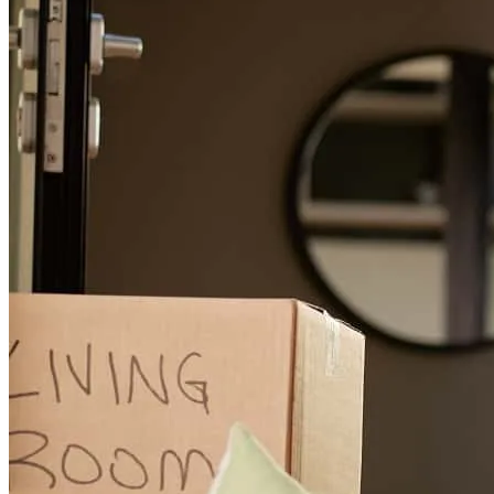
I was a first home buyer and was very worried about the whole
process but Abraham made the whole experience very easy and
safe.
Ryan
L.
Revisar el
16 de abril de 2026
Amazing experience working with Abraham and his team. He has
very helpful and always kept us informed of what process we were