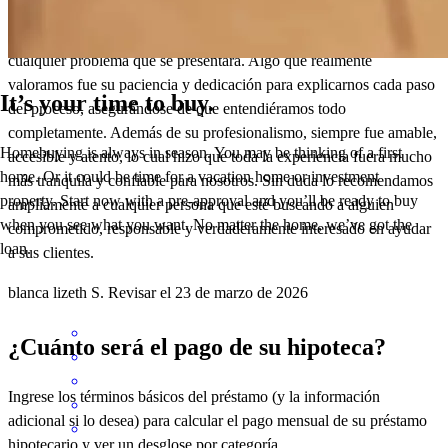
surgieron algunos obstáculos en el camino. Siempre se mostró
dispuesto a investigar, recabar información y soluciones para
cualquier problema que se presentara. Algo que realmente
valoramos fue su paciencia y dedicación para explicarnos cada paso
It’s your time to buy.
del proceso, asegurándose de que entendiéramos todo
completamente. Además de su profesionalismo, siempre fue amable,
Homebuying is always in season. You may be thinking of a first
accesible y atento, lo cual hizo que toda la experiencia fuera mucho
home. Or it could be time for a vacation home or investment
más tranquila y confiable para nosotros. Sin duda lo recomendamos
property. Start now with a pre-approval and you’ll be ready to buy
ampliamente a cualquier persona que esté buscando a alguien
when you see what you want. No matter the home, we’ve got the
comprometido, responsable y verdaderamente interesado en ayudar
loan.
a sus clientes.
blanca lizeth
S.
Revisar el
23 de marzo de 2026
¿Cuánto será el pago de su hipoteca?
Ingrese los términos básicos del préstamo (y la información
adicional si lo desea) para calcular el pago mensual de su préstamo
hipotecario y ver un desglose por categoría.