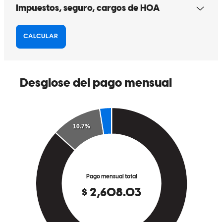
Thank you abraham for everything you did for us you made Are
dreams come true
williams
H.
Carlsbad
,
NM
Revisar el
3 de febrero de 2026
Abraham has received a 5.0 star rating from Geo C.
Geo
C.
Revisar el
23 de enero de 2026