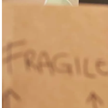
in, explaining all the details so there was hardly ever any confusion
or questions. Abraham was very professional and helped us get an
amazing deal on our home. He did not give up when there was a
possibility of the loan not being possible, investigating on what was
needed to get approval for the loan. Above all Abraham was very
friendly and eager to help, almost felt like he was more excited than
my wife and I on getting the final green light to close.
Raymundo
S.
Revisar el
10 de abril de 2026
Queremos expresar nuestro más sincero agradecimiento a nuestro
prestamista Abraham Inzunza por el increíble apoyo durante todo el
proceso de adquisición de nuestra casa. Desde el inicio, hizo todo lo
posible por ayudarnos a conseguir el préstamo, incluso cuando