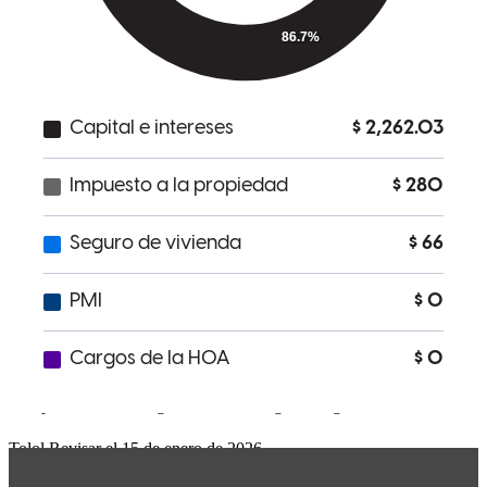
Abraham guided me throughout the whole home buying experience.
Went as far as helping me with home insurance shopping.
geo
C.
Revisar el
23 de enero de 2026
I had the pleasure of working closely with Abraham and his team on
my home buying experience. It was a smooth and easy process.
They were very attentive to all the paperwork and got me the best
deal possible! Looking forward to using them again in the future.
Tolol
Revisar el
15 de enero de 2026