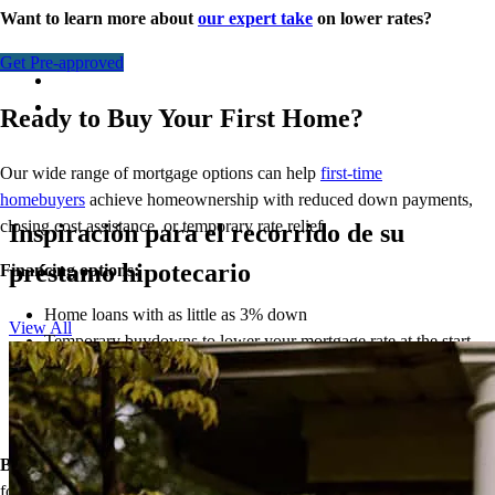
Want to learn more about
our expert take
on lower rates?
Get Pre-approved
Ready to Buy Your First Home?
Our wide range of mortgage options can help
first-time
homebuyers
achieve homeownership with reduced down payments,
closing cost assistance, or temporary rate relief.
Inspiración para el recorrido de su
préstamo hipotecario
Financing options:
Home loans with as little as 3% down
View All
Temporary buydowns to lower your mortgage rate at the start
of your loan
Down payment assistance from national and state programs
Personalized home financing solutions
Bonus:
If your household’s qualifying income meets the standards
for your county’s area median income, you may be eligible for a