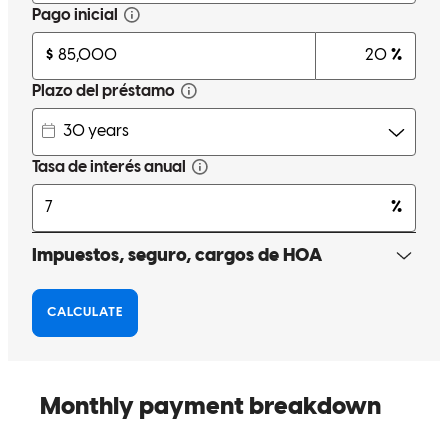
(Translated by Google) We are very grateful and happy with
Steven's help. He is a very professional and, above all, very patient
person. He gave us all the necessary support to achieve our goal. I
recommend him one hundred percent. Thank you, Steven
Hernández. (Original) Estamos muy agradecidos y muy contentos,
con la ayuda de Steven , es una persona muy profesional y sobre
todo muy paciente. Nos brindó todo el apoyo necesario, para poder
realizar nuestro objetivo. Yo lo recomiendo cien por ciento. Gracias
Steven Hernández.
Lucy
R.
Review on
14 de julio de 2025
Very professional, patient and above all, explains in detail what you
need.