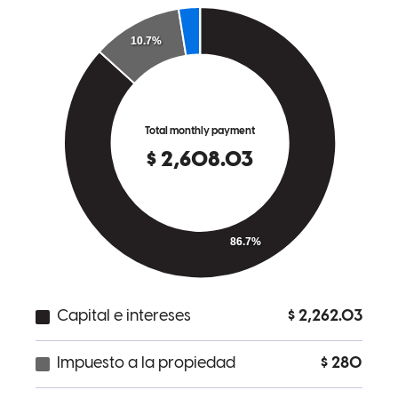
lucina
R.
Salem
,
OR
Review on
10 de julio de 2025