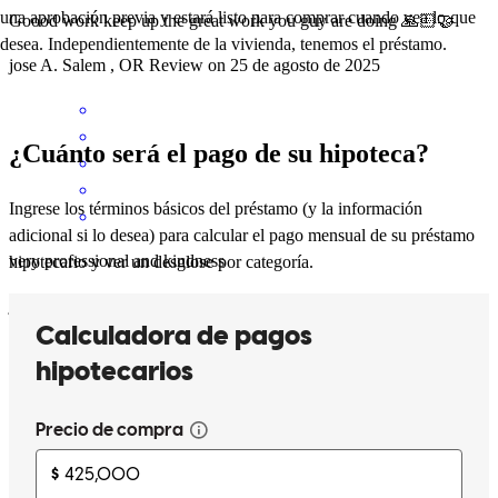
una aprobación previa y estará listo para comprar cuando vea lo que
Goood work keep up the great work you guy are doing 🙏🏻🤝
desea. Independientemente de la vivienda, tenemos el préstamo.
jose
A.
Salem
,
OR
Review on
25 de agosto de 2025
¿Cuánto será el pago de su hipoteca?
Ingrese los términos básicos del préstamo (y la información
adicional si lo desea) para calcular el pago mensual de su préstamo
very professional and kindness
hipotecario y ver un desglose por categoría.
juan
L.
Salem
,
OR
Review on
22 de agosto de 2025