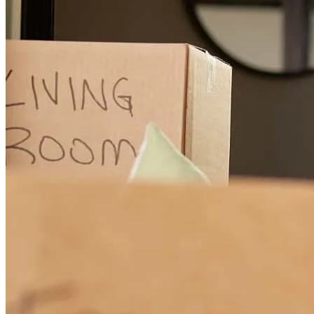
darrin
D.
Keizer
,
OR
Review on
28 de diciembre de 2025
Porque definitivamente Hemos sentido que el Sr. Steven nos ha
ayudado en todo momento, explicándonos siempre cada paso, con
honestidad y paciencia, y sobre todo dándonos los mejores consejos.
guicela
B.
Salem
,
OR
Review on
4 de diciembre de 2025