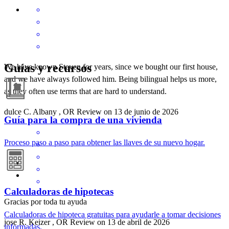
Guías y recursos
We have known Steven for years, since we bought our first house,
and we have always followed him. Being bilingual helps us more,
as they often use terms that are hard to understand.
dulce
C.
Albany
,
OR
Review on
13 de junio de 2026
Guía para la compra de una vivienda
Proceso paso a paso para obtener las llaves de su nuevo hogar.
Calculadoras de hipotecas
Gracias por toda tu ayuda
Calculadoras de hipoteca gratuitas para ayudarle a tomar decisiones
jose
R.
Keizer
,
OR
Review on
13 de abril de 2026
informadas.