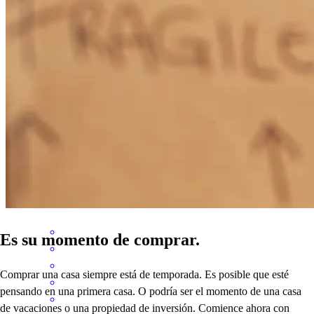
The entire process was smooth and Steven always was in touch with
us
rolando
R.
Salem
,
OR
Review on
3 de diciembre de 2025
Steven has received a 5.0 star rating from hernan L.
hernan
l.
Review on
29 de octubre de 2025
Es su momento de comprar.
Comprar una casa siempre está de temporada. Es posible que esté
pensando en una primera casa. O podría ser el momento de una casa
de vacaciones o una propiedad de inversión. Comience ahora con