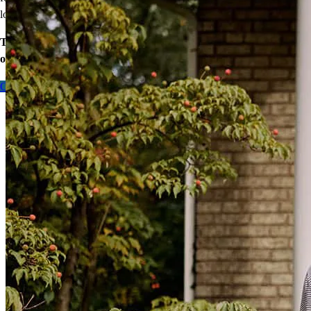
lower mortgage r
ate!
Take the first step toward homeownership. Let’s discuss your
options today.
Contact me