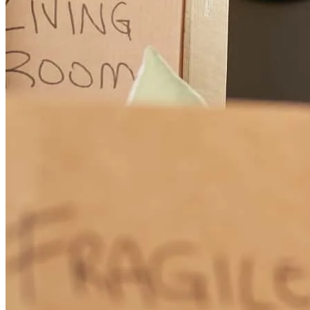
Clemente Bobonis
I.
Revisar el
25 de julio de 2026
Although there was a significant amount of back and forth, Denise’s
professionalism and prompt execution helped us understand and
complete all requirements in a timely manner. The process was both
personal and professionally well-executed.
clemente
B.
Shafter
,
CA
Revisar el
23 de julio de 2026