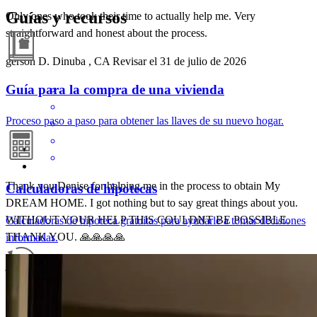
Guías y recursos
Only ones who took their time to actually help me. Very
straightforward and honest about the process.
gerson
D.
Dinuba
,
CA
Revisar el
31 de julio de 2026
Guía para la compra de una vivienda
Proceso paso a paso para obtener las llaves de su nuevo hogar.
Thank you Denise for helping me in the process to obtain My
Calculadoras de hipotecas
DREAM HOME. I got nothing but to say great things about you.
WITHOUT YOUR HELP THIS COULDNT BE POSSIBLE.
Calculadoras de hipoteca gratuitas para ayudarle a tomar decisiones
THANK YOU. 🙏🙏🙏🙏
informadas.
jorge
m.
Revisar el
26 de julio de 2026
Guía de refinanciamiento