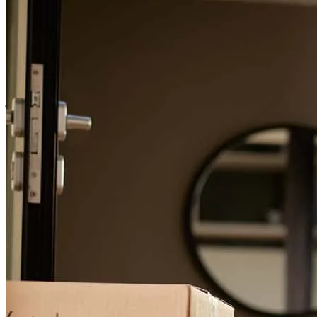
Para una experiencia de refinanciamiento sin problemas, conozca los
hechos.
Very helpful and professional.
jorge
M.
Shafter
,
CA
Revisar el
26 de julio de 2026
Denise provided exceptional service, demonstrating a deep
understanding of all our needs throughout the entire home loan
process. She remained professional and personal at every step,
offering quick responses and a genuine awareness of our specific
situation. I highly recommend her services.