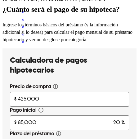
¿Cuánto será el pago de su hipoteca?
Ingrese los términos básicos del préstamo (y la información
adicional si lo desea) para calcular el pago mensual de su préstamo
hipotecario y ver un desglose por categoría.
Thank you for helping me move forward with my life. Sophie
Sophie
V.
Revisar el
12 de junio de 2026
Thank you for helping me move forward with my life. Sophie
sopheap
V.
Fresno
,
CA
Revisar el
12 de junio de 2026