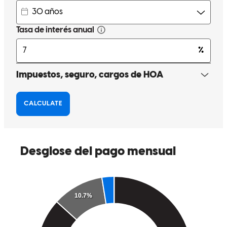
Denise was so helpful with answering all my questions and went
about and beyond to makes sure the process when smoothly.
bridget
T.
Madera
,
CA
Revisar el
26 de mayo de 2026
Denise and her team were amazing. They were a true blessing .
kayla
J.
Dinuba
,
CA
Revisar el
12 de mayo de 2026