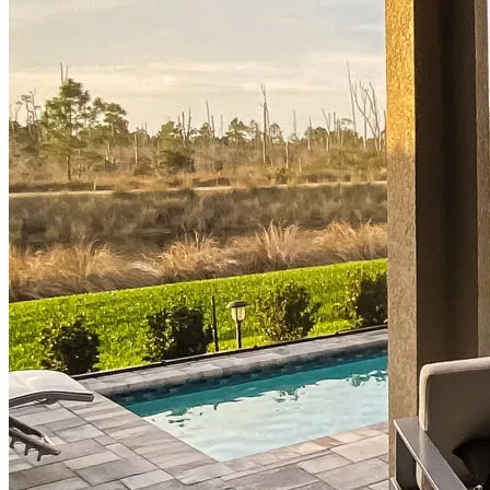
Comprar una casa
Guía para la compra de una vivienda
Tasas de interés hipotecario
Aprobación previa de hipoteca
Compradores de vivienda por primera vez
Préstamos para la compra de una vivienda
Programas de asistencia para pagos iniciales
Refinanciación
Guía para la refinanciación
Refinanciar tasas hipotecarias
Refinanciar préstamos hipotecarios
Préstamos
Préstamos para la compra de una vivienda