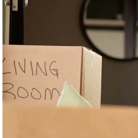
David is great. So approachable and was able to explain to us
everything in great detail. We will definitely continue working with
David for our future loans.
jacquelyn
L.
Miami
,
FL
Revisar el
24 de abril de 2024
David has received a 5.0 star rating from Kizzy G.
Kizzy
G.
Revisar el
25 de enero de 2024