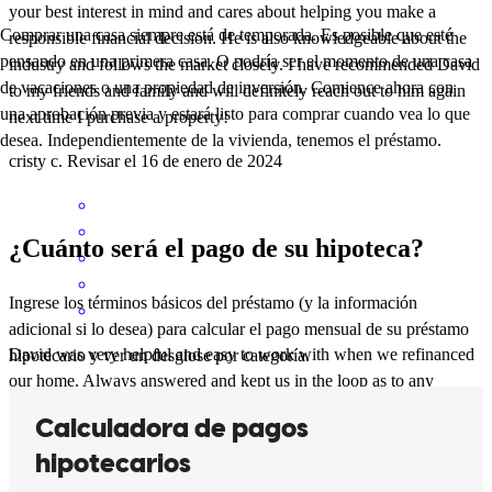
your best interest in mind and cares about helping you make a
Comprar una casa siempre está de temporada. Es posible que esté
responsible financial decision. He is also knowledgeable about the
pensando en una primera casa. O podría ser el momento de una casa
industry and follows the market closely. I have recommended David
de vacaciones o una propiedad de inversión. Comience ahora con
to my friends and family and will definitely reach out to him again
una aprobación previa y estará listo para comprar cuando vea lo que
next time I purchase a property!
desea. Independientemente de la vivienda, tenemos el préstamo.
cristy
c.
Revisar el
16 de enero de 2024
¿Cuánto será el pago de su hipoteca?
Ingrese los términos básicos del préstamo (y la información
adicional si lo desea) para calcular el pago mensual de su préstamo
David was very helpful and easy to work with when we refinanced
hipotecario y ver un desglose por categoría.
our home. Always answered and kept us in the loop as to any
developments. Definitely recommend using David!
Nicolas
G.
Revisar el
16 de enero de 2024