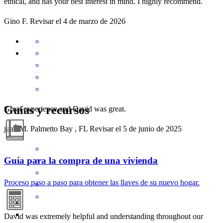
ethical, and has your best interest in mind. I highly recommend.
Gino
F.
Revisar el
4 de marzo de 2026
Guías y recursos
Great experience and David was great.
juan
M.
Palmetto Bay
,
FL
Revisar el
5 de junio de 2025
Guía para la compra de una vivienda
Proceso paso a paso para obtener las llaves de su nuevo hogar.
David was extremely helpful and understanding throughout our