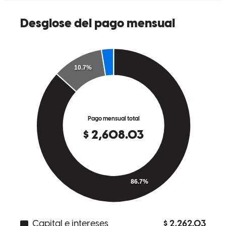
David helped us closed on our first home. The process was difficult
but he made it easy for us. Highly recommend!
Steven
M.
Revisar el
2 de enero de 2024
Closed a deal with David in November 2023. I represented the
Seller of a 1.3M home in Miami and working with him via the
Buyer's agent was very easy; never doubted the financing was an
issue and we closed on time. All parties were happy. Will be
referring him to my future clients.
The Hayley Miami
T.
Revisar el
6 de diciembre de 2023