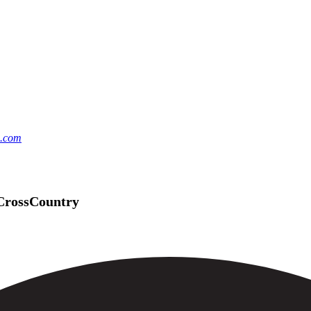
.com
 CrossCountry