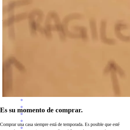
text, him at late hours or on some weekends.
james
H.
Romeoville
,
IL
Revisar el
12 de abril de 2026
National Title was not very organized and things they asked for
were last minute
brian
Z.
Belvidere
,
IL
Revisar el
3 de abril de 2026
Es su momento de comprar.
Comprar una casa siempre está de temporada. Es posible que esté