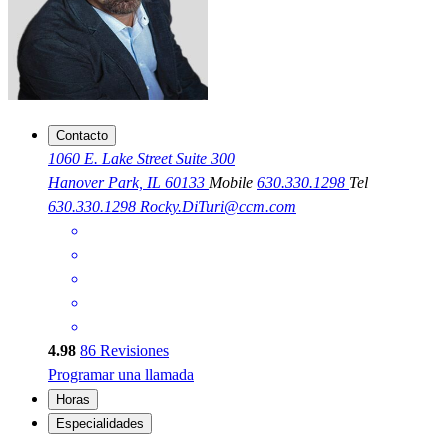
Contacto
1060 E. Lake Street Suite 300
Hanover Park, IL 60133
Mobile
630.330.1298
Tel
630.330.1298
Rocky.DiTuri@ccm.com
4.98
86
Revisiones
Programar una llamada
Horas
Especialidades