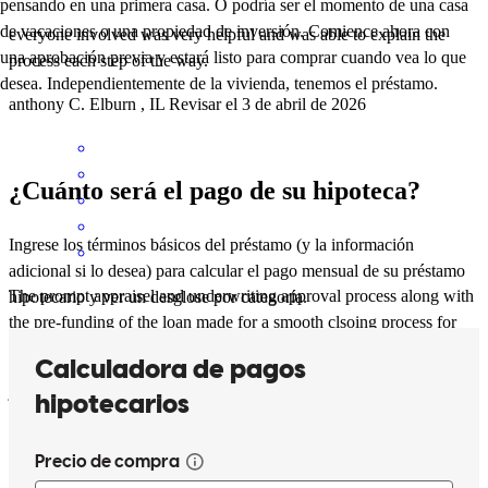
pensando en una primera casa. O podría ser el momento de una casa
de vacaciones o una propiedad de inversión. Comience ahora con
everyone involved was very helpful and was able to explain the
una aprobación previa y estará listo para comprar cuando vea lo que
process each step of the way.
desea. Independientemente de la vivienda, tenemos el préstamo.
anthony
C.
Elburn
,
IL
Revisar el
3 de abril de 2026
¿Cuánto será el pago de su hipoteca?
Ingrese los términos básicos del préstamo (y la información
adicional si lo desea) para calcular el pago mensual de su préstamo
The prompt appraisel and underwriting approval process along with
hipotecario y ver un desglose por categoría.
the pre-funding of the loan made for a smooth clsoing process for
our cleint.
john
K.
Gilberts
,
IL
Revisar el
8 de marzo de 2026