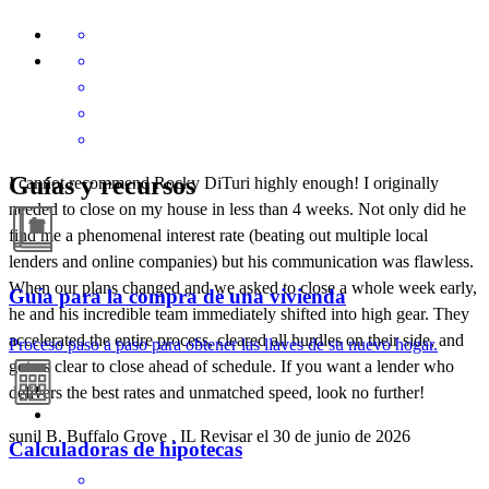
Guías y recursos
I cannot recommend Rocky DiTuri highly enough! I originally
needed to close on my house in less than 4 weeks. Not only did he
find me a phenomenal interest rate (beating out multiple local
lenders and online companies) but his communication was flawless.
When our plans changed and we asked to close a whole week early,
Guía para la compra de una vivienda
he and his incredible team immediately shifted into high gear. They
accelerated the entire process, cleared all hurdles on their side, and
Proceso paso a paso para obtener las llaves de su nuevo hogar.
got us clear to close ahead of schedule. If you want a lender who
delivers the best rates and unmatched speed, look no further!
sunil
B.
Buffalo Grove
,
IL
Revisar el
30 de junio de 2026
Calculadoras de hipotecas