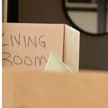
kevin
K.
Flossmoor
,
IL
Revisar el
6 de mayo de 2026
Rocky has received a 5.0 star rating from James H.
James
H.
Revisar el
12 de abril de 2026
While I personally was not the one to have contacted Rocky
whenever questions came up, he was anyways available to be
incredibly helpful. Even when my family called, or more commonly