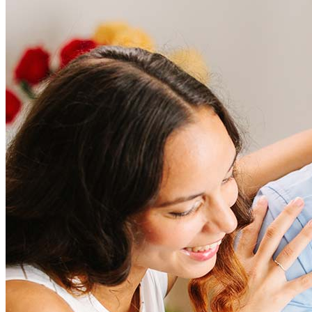
Preguntas frecuentes
¿Cuánto cuesta refinanciar?
Los costos de refinanciamiento generalmente oscilan entre el
2 % y el 6 % del monto del préstamo e incluyen cargos como
tasación, seguro de título y costos de cierre. Factores como el
tipo de préstamo, la ubicación y el puntaje de crédito pueden
afectar significativamente estos gastos. Nuestro equipo
puede ayudar a proporcionar estrategias que pueden ayudar
a minimizar los costos.
Más información
¿Cuánta casa puedo pagar?