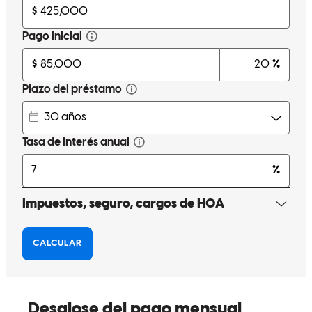
Rocky and staff were very patient with us, and kept us informed
every step of the way.
cynthia
L.
Lake In The Hills
,
IL
Revisar el
2 de marzo de 2026
Rocky made the entire process easy to understand and follow,
couldnt have had a better agent.
peyton
K.
Bartlett
,
IL
Revisar el
7 de febrero de 2026