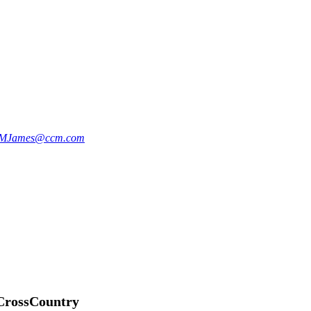
MJames@ccm.com
 CrossCountry