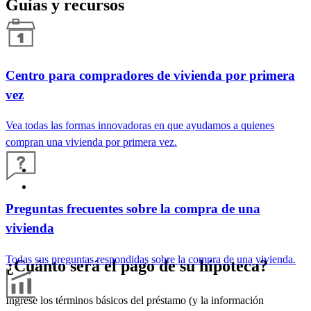
Guías y recursos
Centro para compradores de vivienda por primera
vez
Vea todas las formas innovadoras en que ayudamos a quienes
compran una vivienda por primera vez.
Preguntas frecuentes sobre la compra de una
vivienda
Todas sus preguntas respondidas sobre la compra de una vivienda.
¿Cuánto será el pago de su hipoteca?
Ingrese los términos básicos del préstamo (y la información