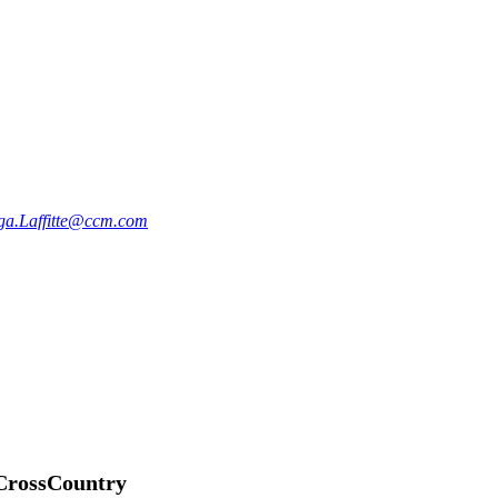
ga.Laffitte@ccm.com
 CrossCountry