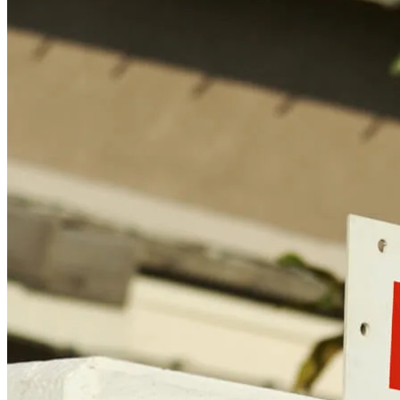
Encontrar un agente de préstamos
Información en español
Declaración de privacidad
Limitar el uso compartido de su información personal
AQUÍ (afiliados y terceros)
Do Not Sell or Share My Personal Information (CA,
CT, MN, MT, OR)
Licencias y divulgaciones
Términos y condiciones
CrossCountry Mortgage, LLC, 2160 Superior Avenue,
Cleveland, OH 44114
NMLS3029 | RM.803095.000
Todos los respaldos y testimonios se dan sin incentivo ni
compensación.