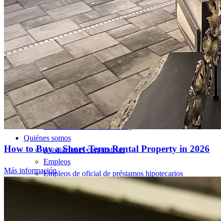
vivienda
Programas de préstamo
Programas de asistencia para pagos iniciales
Recursos
Calculadoras de hipotecas
Artículos útiles
Calculadora del valor de la vivienda
Terminología hipotecaria
Videos sobre hipotecas
Pagar mi hipoteca
NMLSConsumerAccess.org
Quiénes somos
How to Buy a Short-Term Rental Property in 2026
Asociaciones corporativas
Empleos
Más información
Empleos de oficial de préstamos hipotecarios
Prácticas
Abrir una sucursal
Sala de prensa
Comunicarse con nosotros