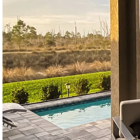
Comprar una casa
Guía para la compra de una vivienda
Tasas de interés hipotecario
Aprobación previa de hipoteca
Compradores de vivienda por primera vez
Préstamos para la compra de una vivienda
Programas de asistencia para pagos iniciales
Refinanciación
Guía para la refinanciación
Refinanciar tasas hipotecarias
Refinanciar préstamos hipotecarios
Préstamos
Préstamos para la compra de una vivienda
Refinanciar préstamos hipotecarios
Préstamos hipotecarios sobre el valor acumulado de la