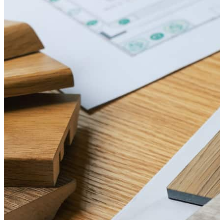
Comprar una casa
Guía para la compra de una vivienda
Tasas de interés hipotecario
Aprobación previa de hipoteca
Compradores de vivienda por primera vez
Préstamos para la compra de una vivienda
Programas de asistencia para pagos iniciales
Refinanciación
Guía para la refinanciación
Refinanciar tasas hipotecarias
Refinanciar préstamos hipotecarios
Préstamos
Préstamos para la compra de una vivienda