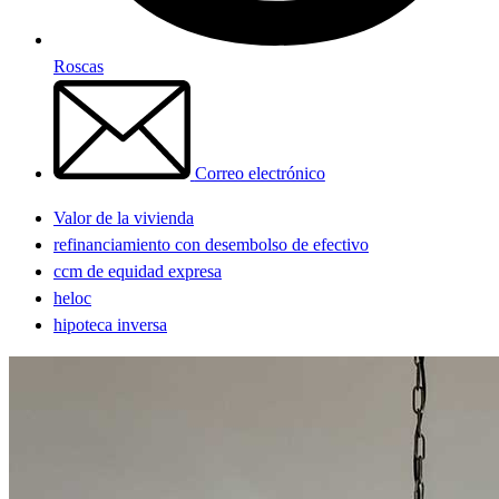
Roscas
Correo electrónico
Valor de la vivienda
refinanciamiento con desembolso de efectivo
ccm de equidad expresa
heloc
hipoteca inversa