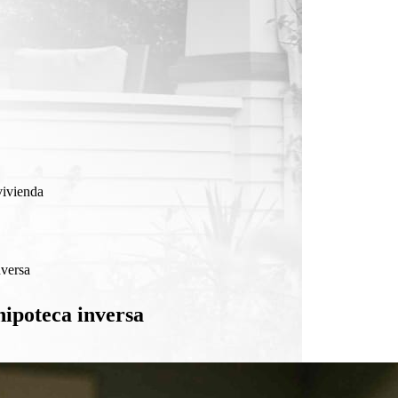
vivienda
nversa
hipoteca inversa