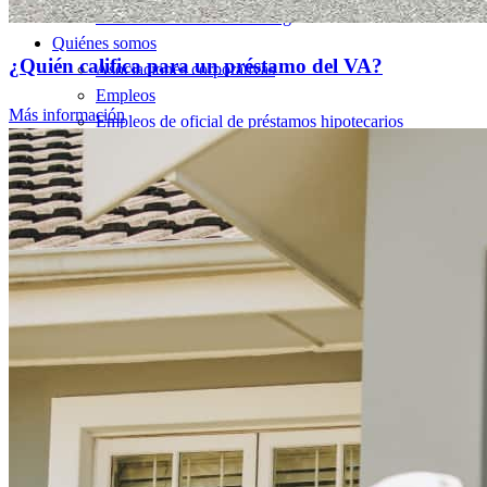
NMLSConsumerAccess.org
Quiénes somos
¿Quién califica para un préstamo del VA?
Asociaciones corporativas
Empleos
Más información
Empleos de oficial de préstamos hipotecarios
Prácticas
Abrir una sucursal
Sala de prensa
Comunicarse con nosotros
Encontrar un agente de préstamos
Información en español
Declaración de privacidad
Limitar el uso compartido de su información personal
AQUÍ (afiliados y terceros)
Do Not Sell or Share My Personal Information (CA,
CT, MN, MT, OR)
Licencias y divulgaciones
Términos y condiciones