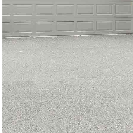
Programas de asistencia para pagos iniciales
Refinanciación
Guía para la refinanciación
Refinanciar tasas hipotecarias
Refinanciar préstamos hipotecarios
Préstamos
Préstamos para la compra de una vivienda
Refinanciar préstamos hipotecarios
Préstamos hipotecarios sobre el valor acumulado de la
vivienda
Programas de préstamo
Programas de asistencia para pagos iniciales
Recursos
Calculadoras de hipotecas
Artículos útiles
Calculadora del valor de la vivienda
Terminología hipotecaria
Videos sobre hipotecas
Pagar mi hipoteca