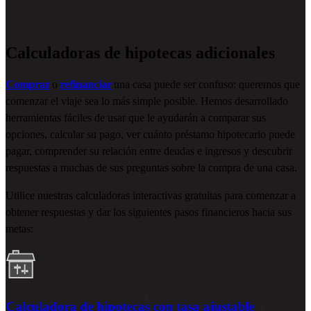
Calculadoras de hipotecas adicionales
Comprar
o
refinanciar
una casa puede ser confuso: queremos que
comenzar el viaje sea lo más simple posible. Hemos desarrollado
herramientas fáciles de usar que le ayudarán a comparar sus
opciones, calcular su pago, ver cuánto préstamo hipotecario puede
pagar, comprender su relación entre deudas e ingresos y descubrir
respuestas a muchas de sus preguntas sobre la compra de una casa.
Utilice nuestras calculadoras interactivas gratuitas para comenzar a
obtener respuestas y dar los siguientes pasos financieros hacia sus
metas:
Calculadora de hipotecas con tasa ajustable