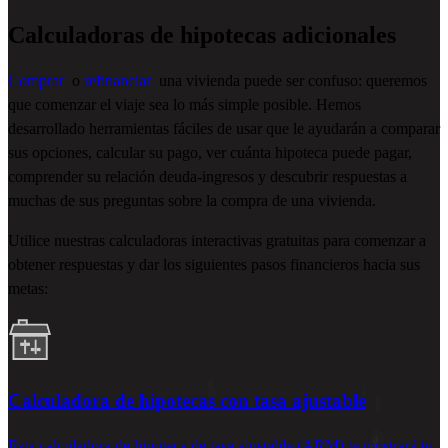
Calculadoras de hipotecas adicionales
Comprar
o
refinanciar
una vivienda puede ser confuso: queremos
que comenzar el viaje sea lo más simple posible. Hemos
desarrollado herramientas fáciles de usar que le ayudarán a comparar
sus opciones, calcular su pago, ver cuánta hipoteca puede pagar,
comprender su relación deuda-ingresos y descubrir respuestas a
muchas de sus preguntas sobre la compra de una vivienda.
Utilice nuestras calculadoras interactivas gratuitas para comenzar a
obtener respuestas y dar los siguientes pasos financieros hacia sus
metas:
Calculadora de hipotecas con tasa ajustable
Esta calculadora de hipoteca de tasa ajustable
(ARM)
te mostrará tu