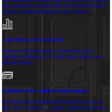
pago mensual para un préstamo ARM en función del monto de tu
préstamo, los términos del préstamo y la tasa de interés.
Calculadora de amortización
Desglose sus pagos hipotecarios con el tiempo con nuestra
calculadora de amortización. Vea cuánto interés
pagará y cómo
disminuye su saldo.
Calculadora de la relación deuda-ingresos
Use esta
calculadora de hipoteca de relación deuda-ingresos
para
saber
cuál es su relación DTI
, si puede calificar para un préstamo