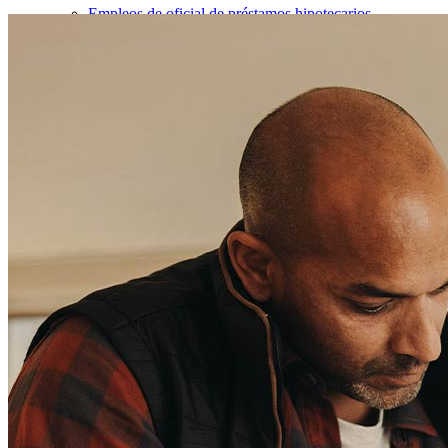
Empleos de oficial de préstamos hipotecarios
Prácticas
Abrir una sucursal
Sala de prensa
Comunicarse con nosotros
Encontrar un agente de préstamos
Información en español
Declaración de privacidad
Limitar el uso compartido de su información personal
AQUÍ (afiliados y terceros)
Do Not Sell or Share My Personal Information (CA,
CT, MN, MT, OR)
Licencias y divulgaciones
Términos y condiciones
CrossCountry Mortgage, LLC, 2160 Superior Avenue,
Cleveland, OH 44114
NMLS3029 | RM.803095.000
Todos los respaldos y testimonios se dan sin incentivo ni