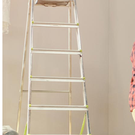
Comprar una casa
Guía para la compra de una vivienda
Tasas de interés hipotecario
Aprobación previa de hipoteca
Compradores de vivienda por primera vez
Préstamos para la compra de una vivienda
Programas de asistencia para pagos iniciales
Refinanciación
Guía para la refinanciación
Refinanciar tasas hipotecarias