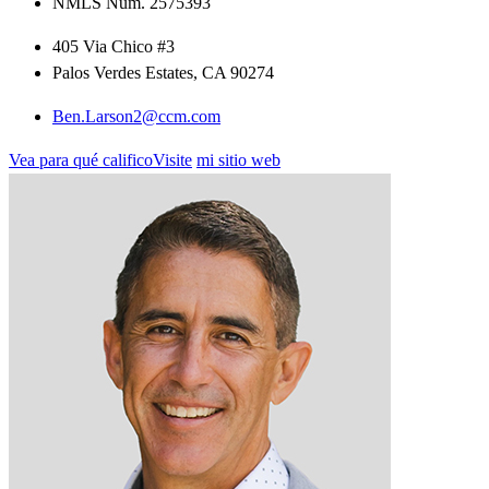
NMLS Núm. 2575393
405 Via Chico #3
Palos Verdes Estates, CA 90274
Ben.Larson2@ccm.com
Vea para qué calificoVisite
mi sitio web