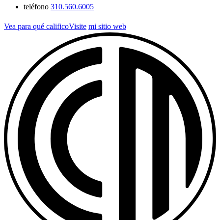
teléfono
310.560.6005
Vea para qué calificoVisite
mi sitio web