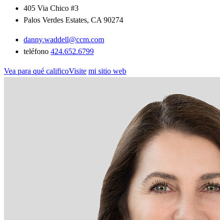
405 Via Chico #3
Palos Verdes Estates, CA 90274
danny.waddell@ccm.com
teléfono
424.652.6799
Vea para qué calificoVisite
mi sitio web