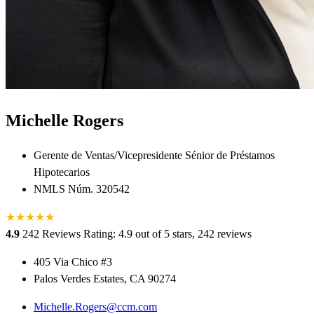
Michelle Rogers
Gerente de Ventas/Vicepresidente Sénior de Préstamos
Hipotecarios
NMLS Núm. 320542
★
★
★
★
★
★
4.9
242 Reviews
Rating: 4.9 out of 5 stars, 242 reviews
405 Via Chico #3
Palos Verdes Estates, CA 90274
Michelle.Rogers@ccm.com