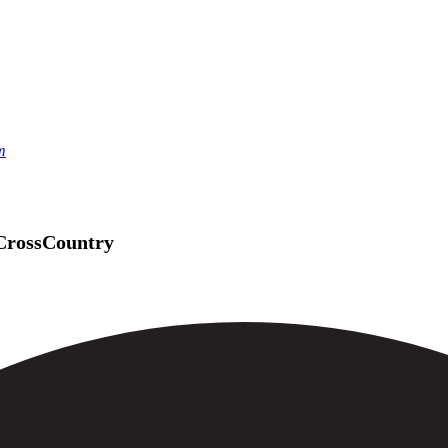
m
 CrossCountry