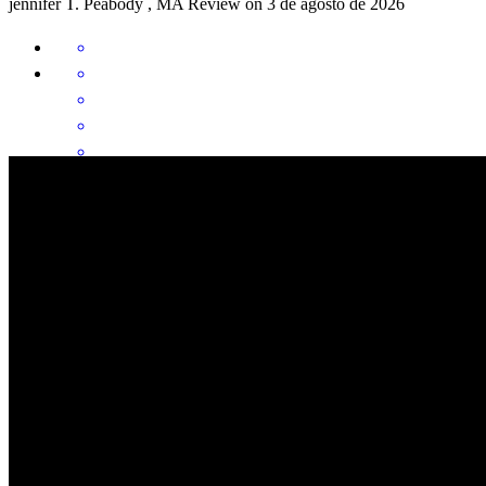
jennifer
T.
Peabody
,
MA
Review on
3 de agosto de 2026
Everything was great from start to finish! Amazing communication .
ashley
D.
Lynn
,
MA
Review on
30 de julio de 2026
Anna was AMAZING! She answered our questions so quickly and
even answered questions that were not specific to our loan, but part
of the home buying process. SHE ROCKS! Thanks to everyone at