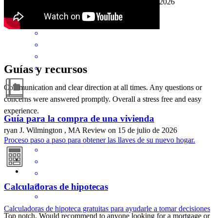
brett
I.
Lunenburg
,
MA
Review on
20 de julio de 2026
Guías y recursos
Communication and clear direction at all times. Any questions or
concerns were answered promptly. Overall a stress free and easy
experience.
Guía para la compra de una vivienda
ryan
J.
Wilmington
,
MA
Review on
15 de julio de 2026
Proceso paso a paso para obtener las llaves de su nuevo hogar.
Calculadoras de hipotecas
Calculadoras de hipoteca gratuitas para ayudarle a tomar decisiones
Top notch. Would recommend to anyone looking for a mortgage or