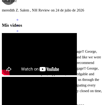
Great job!
meredith
Z.
Salem
,
NH
Review on
24 de julio de 2026
Mis videos
Absolutely incredible team at CrossCountry Mortgage!! George,
Lexie and Nicole always made us feel like family and like we were
the most important people in the world. We highly recommend
George, Lexie and Nicole and CrossCountry Mortgage!! George,
Lexie and Nicole were helpful, supportive , knowledgable and
compassionate every step of the way. They walked us through the
mortgage process while taking care of us and anticipating every
scenario to ensure the mortgage easily and smoothly closed on time,
without any issues. Great team