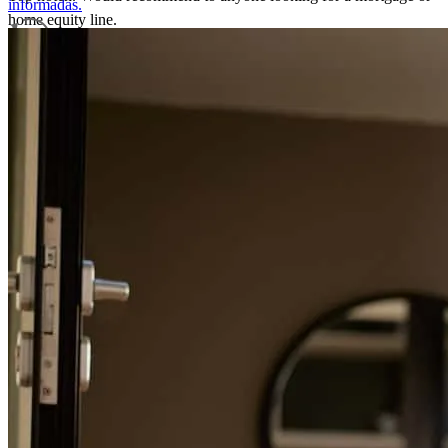
informadas.
home equity line.
ryan
J.
Review on
15 de julio de 2026
Guía de refinanciamiento
Para una experiencia de refinanciamiento sin problemas, conozca los
hechos.
Lexie was outstanding and super helpful!
meghan
B.
Boston
,
MA
Review on
6 de julio de 2026