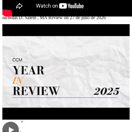
CCM! :)
nicholas
D.
Salem
,
MA
Review on
27 de julio de 2026
George has received a 5.0 star rating from N.
nick
D.
Review on
27 de julio de 2026