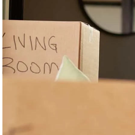
George has received a 5.0 star rating from M.
meghan
S.
Review on
6 de julio de 2026
George was fantastic and a great partner who helped us win our
house against multiple other competitive offers. George calls the
selling agent and endorses you to the realtor and confirms that the
buyer is pre-approved and ready to go, making the close swift and
low risk for the sellers. This is a very powerful competitive edge that
moves your offer ahead of others, even some offers that may be
higher than yours. We would not have gotten this house without
both the hard work from Amy Copeland Potamis of Potamis
Properties as well as George Koutsos of Cross Country Mortgage!
Thank you!