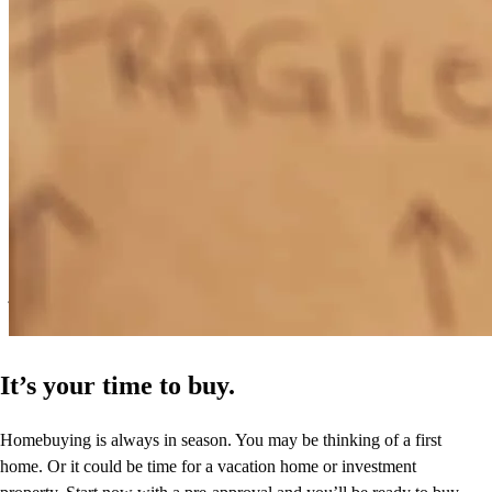
haley
F.
Topsfield
,
MA
Review on
5 de julio de 2026
Very helpful for first time buyers, very prompt throughout the whole
process
jeremy
B.
Derry
,
NH
Review on
4 de julio de 2026
It’s your time to buy.
Homebuying is always in season. You may be thinking of a first
home. Or it could be time for a vacation home or investment