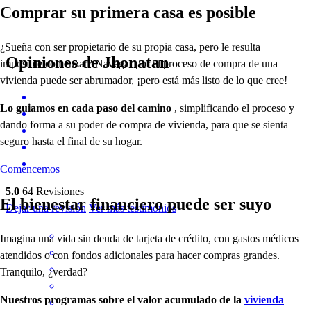
Comprar su primera casa es posible
¿Sueña con ser propietario de su propia casa, pero le resulta
Opiniones de Jhonatan
imposible comenzar? Navegar por el proceso de compra de una
vivienda puede ser abrumador, ¡pero está más listo de lo que cree!
Lo guiamos en cada paso del camino
, simplificando el proceso y
dando forma a su poder de compra de vivienda, para que se sienta
seguro hasta el final de su hogar.
Comencemos
5.0
64
Revisiones
El bienestar financiero puede ser suyo
Dejar una revisión
Ver más testimonios
Imagina una vida sin deuda de tarjeta de crédito, con gastos médicos
atendidos o con fondos adicionales para hacer compras grandes.
Tranquilo, ¿verdad?
Nuestros programas sobre el valor acumulado de la
vivienda