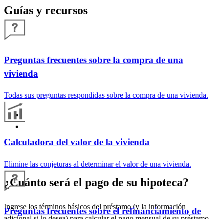
Guías y recursos
Preguntas frecuentes sobre la compra de una
vivienda
Todas sus preguntas respondidas sobre la compra de una vivienda.
Calculadora del valor de la vivienda
Elimine las conjeturas al determinar el valor de una vivienda.
¿Cuánto será el pago de su hipoteca?
Ingrese los términos básicos del préstamo (y la información
Preguntas frecuentes sobre el refinanciamiento de
adicional si lo desea) para calcular el pago mensual de su préstamo