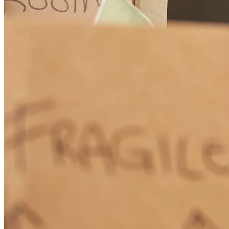
agradecemos de corazón
Leonel
D.
Revisar el
27 de mayo de 2026
La verdad que muy contento todo fue muy profesional y mi familia
y to agradecemos de corazón
leonel
D.
Revisar el
27 de mayo de 2026