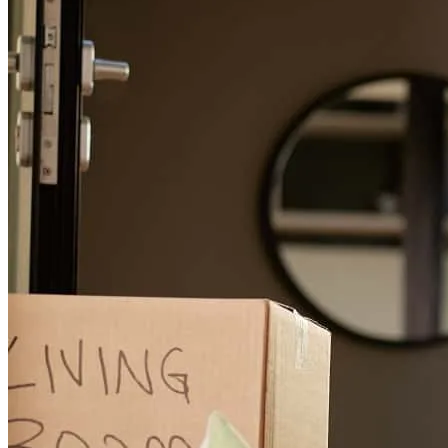
geancarlo
V.
Lancaster
,
PA
Revisar el
5 de julio de 2026
The communication with Jhonatan was, Outstanding!
iris
D.
Allentown
,
PA
Revisar el
2 de julio de 2026
(Translated by Google) I'm really happy, everything was very
professional and my family and I are very grateful. (Original) La
verdad que muy contento todo fue muy profesional y mi familia y to