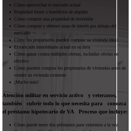
Cómo aprovechar el mercado actual
Propiedad frente a beneficios de alquiler
Cómo comprar una propiedad de inversión
Cómo comprar y obtener tasas de interés por debajo del
mercado
Cómo los propietarios pueden comprar su vivienda ideal
El mercado inmobiliario actual en su área
Cómo ganar contra múltiples ofertas, incluidas ofertas en
efectivo
Cómo pueden comprar los propietarios de viviendas antes de
vender su vivienda existente
¡Mucho más!
Atención militar en servicio activo y veteranos,
también cubrir todo lo que necesita para conozca
el préstamo hipotecario de VA Proceso que incluye:
Cómo puede tener dos préstamos para veteranos a la vez