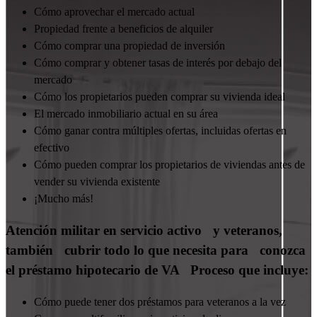
Cómo aprovechar el mercado actual
Propiedad frente a beneficios de alquiler
Cómo comprar una propiedad de inversión
Cómo comprar y obtener tasas de interés por debajo del
mercado
Cómo los propietarios pueden comprar su vivienda ideal
El mercado inmobiliario actual en su área
Cómo ganar contra múltiples ofertas, incluidas ofertas en
efectivo
Cómo pueden comprar los propietarios de viviendas antes de
vender su vivienda existente
¡Mucho más!
Atención militar en servicio activo y veteranos,
también cubrir todo lo que necesita para conozca
el préstamo hipotecario de VA Proceso que incluye:
Cómo puede tener dos préstamos para veteranos a la vez