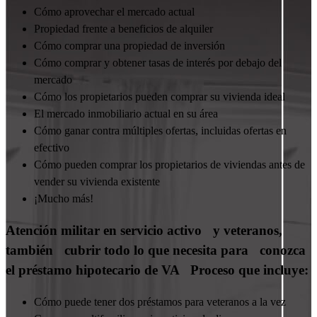
Cómo aprovechar el mercado actual
Propiedad frente a beneficios de alquiler
Cómo comprar una propiedad de inversión
Cómo comprar y obtener tasas de interés por debajo del
mercado
Cómo los propietarios pueden comprar su vivienda ideal
El mercado inmobiliario actual en su área
Cómo ganar contra múltiples ofertas, incluidas ofertas en
efectivo
Cómo pueden comprar los propietarios de viviendas antes de
vender su vivienda existente
¡Mucho más!
Atención militar en servicio activo y veteranos,
también cubrir todo lo que necesita para conozca
el préstamo hipotecario de VA Proceso que incluye:
Cómo puede tener dos préstamos para veteranos a la vez