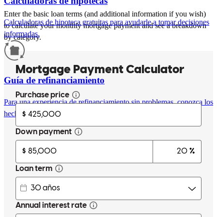
Calculadoras de hipotecas
Enter the basic loan terms (and additional information if you wish)
Calculadoras de hipoteca gratuitas para ayudarle a tomar decisiones
to calculate your monthly mortgage payment and see a breakdown
informadas.
by category.
Guía de refinanciamiento
Para una experiencia de refinanciamiento sin problemas, conozca los
hechos.