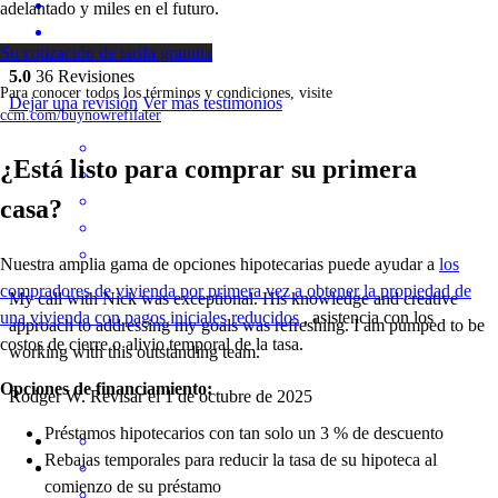
adelantado y miles en el futuro.
Su cotización de tarifa gratuita
5.0
36
Revisiones
Para conocer todos los términos y condiciones, visite
Dejar una revisión
Ver más testimonios
ccm.com/buynowrefilater
¿Está listo para comprar su primera
casa?
Nuestra amplia gama de opciones hipotecarias puede ayudar a
los
compradores de vivienda por primera vez a obtener la propiedad de
My call with Nick was exceptional. His knowledge and creative
una vivienda con pagos iniciales reducidos
, asistencia con los
approach to addressing my goals was refreshing. I am pumped to be
costos de cierre o alivio temporal de la tasa.
working with this outstanding team.
Opciones de financiamiento:
Rodger
W.
Revisar el
1 de octubre de 2025
Préstamos hipotecarios con tan solo un 3 % de descuento
Rebajas temporales para reducir la tasa de su hipoteca al
comienzo de su préstamo