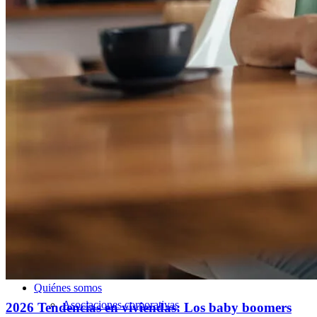
Refinanciar tasas hipotecarias
Refinanciar préstamos hipotecarios
Préstamos
Préstamos para la compra de una vivienda
Refinanciar préstamos hipotecarios
Home Equity Mortgage Loans
Programas de préstamo
Programas de asistencia para pagos iniciales
Recursos
Calculadoras de hipotecas
Artículos útiles
Calculadora del valor de la vivienda
Terminología hipotecaria
Videos sobre hipotecas
Pagar mi hipoteca
NMLSConsumerAccess.org
Quiénes somos
Asociaciones corporativas
2026 Tendencias en viviendas: Los baby boomers