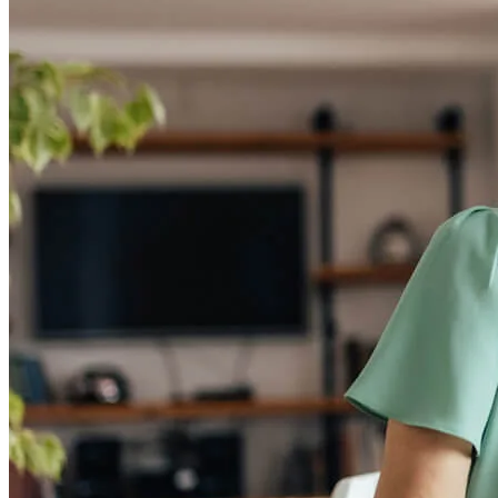
Comprar una casa
Guía para la compra de una vivienda
Tasas de interés hipotecario
Aprobación previa de hipoteca
Compradores de vivienda por primera vez
Préstamos para la compra de una vivienda
Programas de asistencia para pagos iniciales
Refinanciación
Guía para la refinanciación