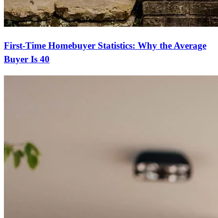
First-Time Homebuyer Statistics: Why the Average
Buyer Is 40
Comience su camino hacia la propiedad
de una vivienda
Solicite hoy mismo una hipoteca que se adapte a su presupuesto y
estilo de vida.
Solicitar ahora