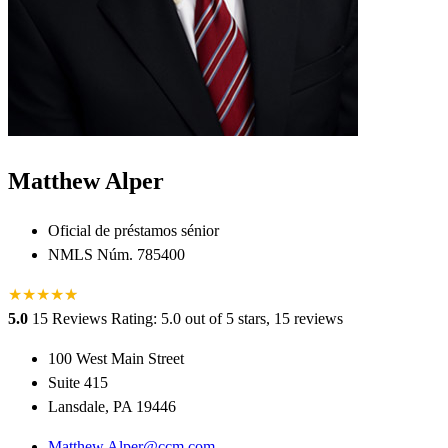
Matthew Alper
Oficial de préstamos sénior
NMLS Núm. 785400
★
★
★
★
★
★
5.0
15 Reviews
Rating: 5.0 out of 5 stars, 15 reviews
100 West Main Street
Suite 415
Lansdale, PA 19446
Matthew.Alper@ccm.com