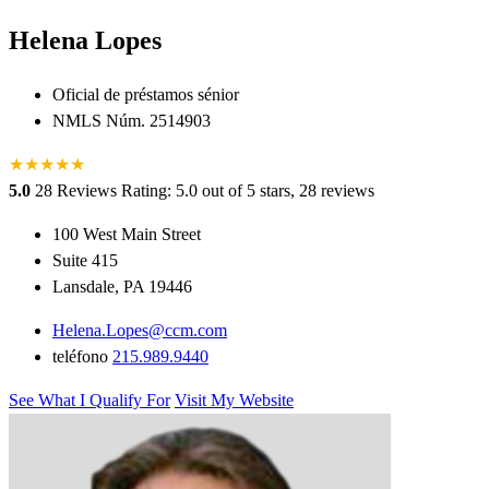
Helena Lopes
Oficial de préstamos sénior
NMLS Núm. 2514903
★
★
★
★
★
5.0
28 Reviews
Rating: 5.0 out of 5 stars, 28 reviews
100 West Main Street
Suite 415
Lansdale, PA 19446
Helena.Lopes@ccm.com
teléfono
215.989.9440
See What I Qualify For
Visit My Website