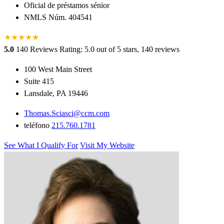
Oficial de préstamos sénior
NMLS Núm. 404541
★
★
★
★
★
★
5.0
140 Reviews
Rating: 5.0 out of 5 stars, 140 reviews
100 West Main Street
Suite 415
Lansdale, PA 19446
Thomas.Sciasci@ccm.com
teléfono
215.760.1781
See What I Qualify For
Visit My Website