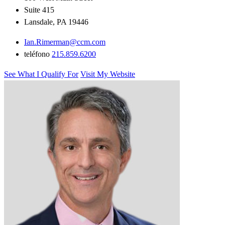
Suite 415
Lansdale, PA 19446
Ian.Rimerman@ccm.com
teléfono
215.859.6200
See What I Qualify For
Visit My Website