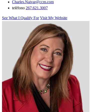
Charles.Naivar@ccm.com
teléfono
267.621.3007
See What I Qualify For
Visit My Website