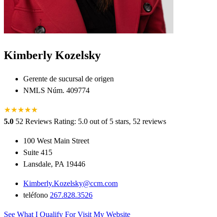
Kimberly Kozelsky
Gerente de sucursal de origen
NMLS Núm. 409774
★
★
★
★
★
★
5.0
52 Reviews
Rating: 5.0 out of 5 stars, 52 reviews
100 West Main Street
Suite 415
Lansdale, PA 19446
Kimberly.Kozelsky@ccm.com
teléfono
267.828.3526
See What I Qualify For
Visit My Website