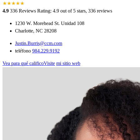
★
★
★
★
★
★
4.9
336 Reviews
Rating: 4.9 out of 5 stars, 336 reviews
1230 W. Morehead St. Unidad 108
Charlotte, NC 28208
Justin.Burris@ccm.com
teléfono
984.229.9192
Vea para qué calificoVisite
mi sitio web