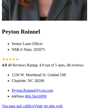
Peyton Roinnel
Senior Loan Officer
NMLS Núm. 205975
★
★
★
★
★
★
4.9
48 Reviews
Rating: 4.9 out of 5 stars, 48 reviews
1230 W. Morehead St. Unidad 108
Charlotte, NC 28208
Peyton.Roinnel@ccm.com
teléfono
804.564.6999
Vea para qué calificoVisite
mi sitio web