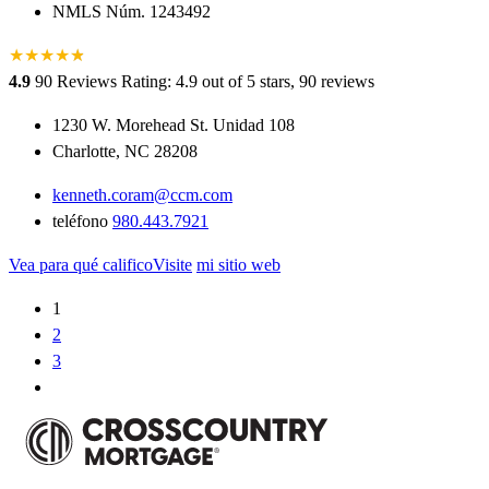
NMLS Núm. 1243492
★
★
★
★
★
★
4.9
90 Reviews
Rating: 4.9 out of 5 stars, 90 reviews
1230 W. Morehead St. Unidad 108
Charlotte, NC 28208
kenneth.coram@ccm.com
teléfono
980.443.7921
Vea para qué calificoVisite
mi sitio web
1
2
3