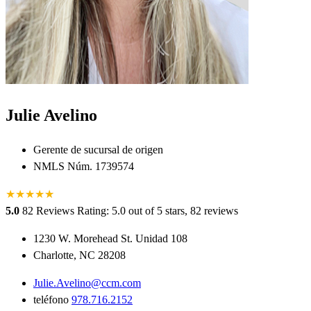
Julie Avelino
Gerente de sucursal de origen
NMLS Núm. 1739574
★
★
★
★
★
★
5.0
82 Reviews
Rating: 5.0 out of 5 stars, 82 reviews
1230 W. Morehead St. Unidad 108
Charlotte, NC 28208
Julie.Avelino@ccm.com
teléfono
978.716.2152