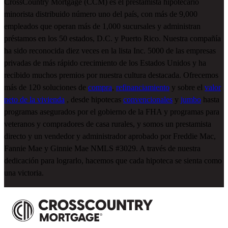
CrossCountry Mortgage (CCM) es el prestamista hipotecario
minorista distribuido número uno del país, con más de 9,000
empleados que operan más de 1,000 sucursales y administran
préstamos en los 50 estados, D.C. y Puerto Rico. Nuestra compañía
ha sido reconocida diez veces en la lista Inc. 5000 de las empresas
privadas de más rápido crecimiento de los Estados Unidos y ha
recibido muchos premios por nuestra cultura destacada. Ofrecemos
más de 120 soluciones de
compra
,
refinanciamiento
y sobre el
valor
neto de la vivienda
, desde hipotecas
convencionales
y
jumbo
hasta
programas asegurados por el gobierno de la FHA y programas para
veteranos y compradores de casa rurales, y somos un prestamista
directo y un vendedor y administrador aprobado por Freddie Mac,
Fannie Mae y Ginnie Mae NMLS #3029. A través de nuestra
dedicación para lograrlo, hacemos que cada hipoteca se sienta como
una victoria.