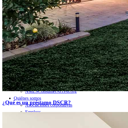
Préstamos para la compra de una vivienda
Refinanciar préstamos hipotecarios
Préstamos hipotecarios sobre el valor acumulado de la
vivienda
Programas de préstamo
Programas de asistencia para pagos iniciales
Recursos
Calculadoras de hipotecas
Artículos útiles
Calculadora del valor de la vivienda
Terminología hipotecaria
Videos sobre hipotecas
Pagar mi hipoteca
NMLSConsumerAccess.org
Quiénes somos
¿Qué es un préstamo DSCR?
Asociaciones corporativas
Empleos
Empleos de oficial de préstamos hipotecarios
Prácticas