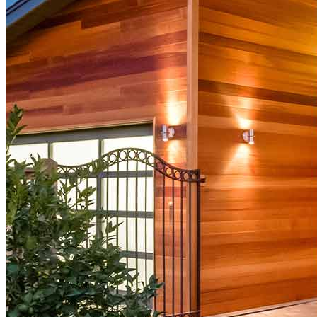
Comprar una casa
Guía para la compra de una vivienda
Tasas de interés hipotecario
Aprobación previa de hipoteca
Compradores de vivienda por primera vez
Préstamos para la compra de una vivienda
Programas de asistencia para pagos iniciales
Refinanciación
Guía para la refinanciación
Refinanciar tasas hipotecarias
Refinanciar préstamos hipotecarios
Préstamos