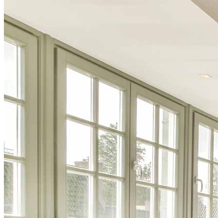
Abrir una sucursal
Sala de prensa
Comunicarse con nosotros
Encontrar un agente de préstamos
Información en español
Declaración de privacidad
Limitar el uso compartido de su información personal
AQUÍ (afiliados y terceros)
No vender ni compartir mi información personal (CA,
CT, MN, MT, OR)
Licencias y divulgaciones
Términos y condiciones
CrossCountry Mortgage, LLC, 2160 Superior Avenue,
Cleveland, OH 44114
NMLS3029 | RM.803095.000
Todos los respaldos y testimonios se dan sin incentivo ni
compensación.