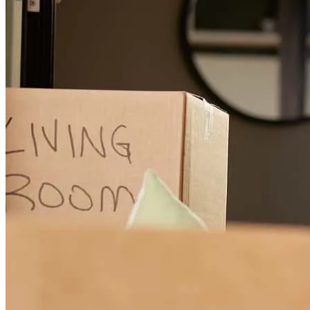
Marcio has received a 5.0 star rating from Ernandes M.
Ernandes
M.
Revisar el
July 27, 2026
Communication was amazing and they were always Available when
I needed. Great attention with all the details, and support. I would
definitely recommend their services!