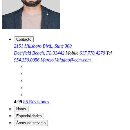
Contacto
2151 Hillsboro Blvd., Suite 300
Deerfield Beach, FL 33442
Mobile
617.778.4270
Tel
954.350.0056
Marcio.Valadao@ccm.com
4.99
85
Revisiones
Horas
Especialidades
Áreas de servicio