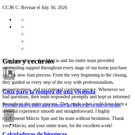
CCJR
C.
Revisar el
July 30, 2026
Guías y recursos
I can honestly say that Márcio and his entire team provided
outstanding support throughout every stage of our home purchase
and the new loan process. From the very beginning to the closing,
they guided us every step of the way with professionalism,
responsiveness, and exceptional customer service. Whenever we
Guía para la compra de una vivienda
had questions, their team responded promptly and kept us informed
throughout the entire process. They made what could have been a
Proceso paso a paso para obtener las llaves de su nuevo hogar.
stressful experience smooth and straightforward. I highly
recommend Márcio Spin and his team without hesitation. Thank
you, Márcio, and your entire team, for the excellent work!
Calculadoras de hipotecas