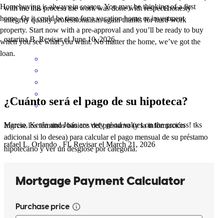
Homebuying is always in season. You may be thinking of a first
with me this process the work was done with respect honesty
home. Or it could be time for a vacation home or investment
integrity quality professionalism again thanks for hard work
property. Start now with a pre-approval and you’ll be ready to buy
catarina
B.
Revisar el
June 10, 2026
when you see what you want. No matter the home, we’ve got the
loan.
¿Cuánto será el pago de su hipoteca?
Marcio, Kenia and Joao are very good values on the process! tks
Ingrese los términos básicos del préstamo (y la información
adicional si lo desea) para calcular el pago mensual de su préstamo
rafael
L.
Orlando
,
FL
Revisar el
March 21, 2026
hipotecario y ver un desglose por categoría.