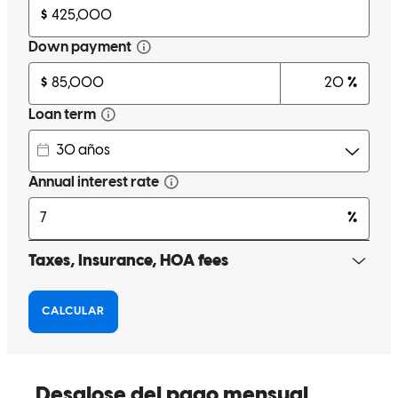
Marcio and Deborah were excellent in providing top notch service!
They were pleasant, knowledgeable, patient, hard-working and
always put me first as the client. I would recommend them over and
over again!
Andrew & Krystal-Ann
B.
Revisar el
January 23, 2026
Marcio and Deborah were excellent in providing top notch service!
They were pleasant, knowledgeable, patient, hard-working and
always put me first as the client. I would recommend them over and
over again!
krystal-ann
B.
North Lauderdale
,
FL
Revisar el
January 23, 2026