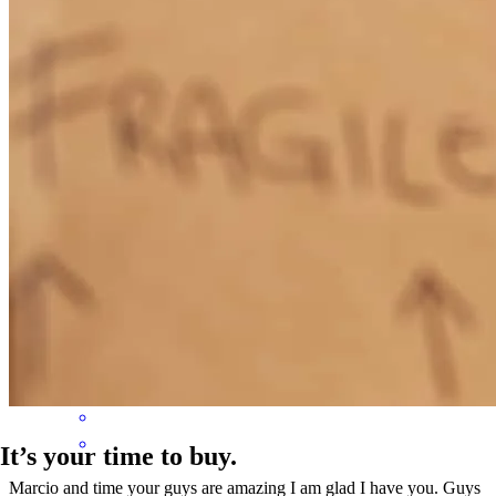
ernandes
M.
Deerfield Beach
,
FL
Revisar el
July 27, 2026
Marcio and his team were very on top of everything , and aware of
the daily obligation to send and receive documents.
moris
M.
Katy
,
TX
Revisar el
June 15, 2026
It’s your time to buy.
Marcio and time your guys are amazing I am glad I have you. Guys