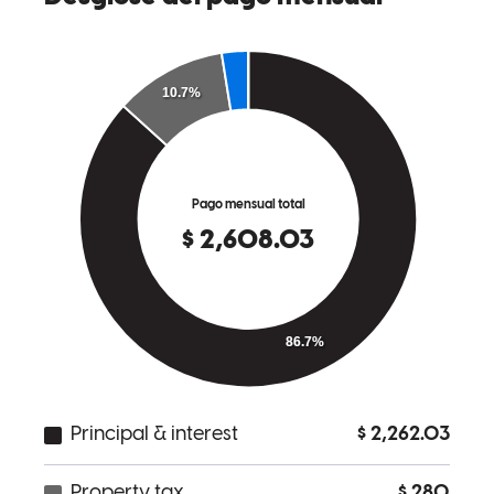
Thsnk you team for all you do!
vanessa
D.
Boca Raton
,
FL
Revisar el
January 21, 2026