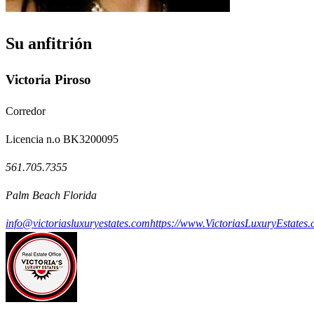
Su anfitrión
Victoria Piroso
Corredor
Licencia n.o BK3200095
561.705.7355
Palm Beach Florida
info@victoriasluxuryestates.com
https://www.VictoriasLuxuryEstates