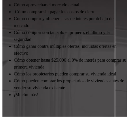
Cómo aprovechar el mercado actual
Cómo comprar sin pagar los costos de cierre
Cómo comprar y obtener tasas de interés por debajo del
mercado
Cómo comprar con tan solo el primero, el último y la
seguridad
Cómo ganar contra múltiples ofertas, incluidas ofertas en
efectivo
Cómo obtener hasta $25,000 al 0% de interés para comprar su
primera vivienda
Cómo los propietarios pueden comprar su vivienda ideal
Cómo pueden comprar los propietarios de viviendas antes de
vender su vivienda existente
¡Mucho más!