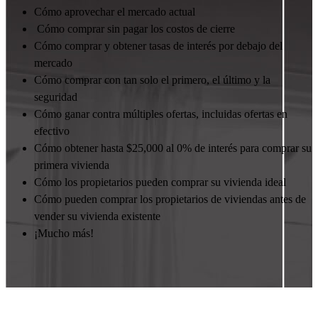
Cómo aprovechar el mercado actual
Cómo comprar sin pagar los costos de cierre
Cómo comprar y obtener tasas de interés por debajo del
mercado
Cómo comprar con tan solo el primero, el último y la
seguridad
Cómo ganar contra múltiples ofertas, incluidas ofertas en
efectivo
Cómo obtener hasta $25,000 al 0% de interés para comprar su
primera vivienda
Cómo los propietarios pueden comprar su vivienda ideal
Cómo pueden comprar los propietarios de viviendas antes de
vender su vivienda existente
¡Mucho más!