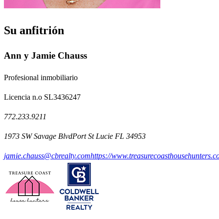
Su anfitrión
Ann y Jamie Chauss
Profesional inmobiliario
Licencia n.o SL3436247
772.233.9211
1973 SW Savage BlvdPort St Lucie FL 34953
jamie.chauss@cbrealty.com
https://www.treasurecoasthousehunters.c