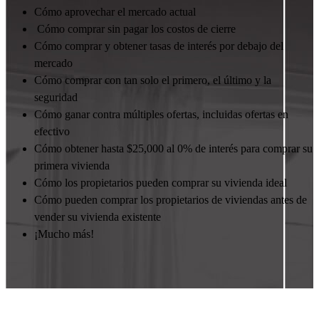
Cómo aprovechar el mercado actual
Cómo comprar sin pagar los costos de cierre
Cómo comprar y obtener tasas de interés por debajo del
mercado
Cómo comprar con tan solo el primero, el último y la
seguridad
Cómo ganar contra múltiples ofertas, incluidas ofertas en
efectivo
Cómo obtener hasta $25,000 al 0% de interés para comprar su
primera vivienda
Cómo los propietarios pueden comprar su vivienda ideal
Cómo pueden comprar los propietarios de viviendas antes de
vender su vivienda existente
¡Mucho más!