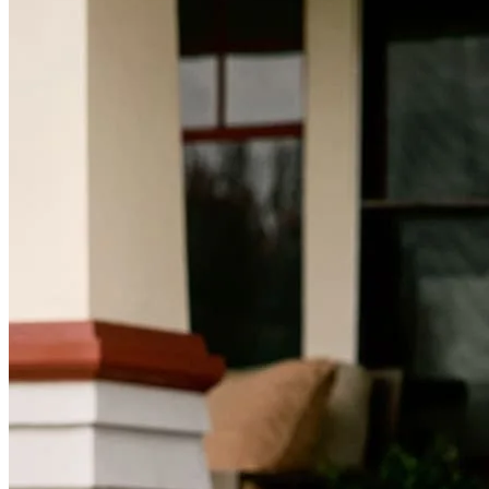
Artículos útiles
Calculadora del valor de la vivienda
Terminología hipotecaria
Videos sobre hipotecas
Pagar mi hipoteca
NMLSConsumerAccess.org
Quiénes somos
Asociaciones corporativas
Empleos
Empleos de oficial de préstamos hipotecarios
Prácticas
Abrir una sucursal
Sala de prensa
Comunicarse con nosotros
Encontrar un agente de préstamos
Información en español
Declaración de privacidad
Limitar el uso compartido de su información personal
AQUÍ (afiliados y terceros)