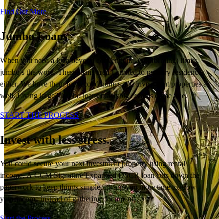
Find Out More
Jumbo Loans
When you need a loan beyond conventional (conforming) limits,
jumbo’s the word. These loans aren’t limited to primary residences
either. We have them for second homes and investment properties as
well. Living large? Jumbo loans make big dreams come true.
START THE PROCESS
Invest with less stress.
You
could
secure your next
investment
property
using rental
income.
A
CCM Signature
Expanded DSCR loan cuts down the
paperwork
to keep things simple
, giving you more time to
grow
your income instead of
gathering
documents.
Comprar una casa
Start the Process