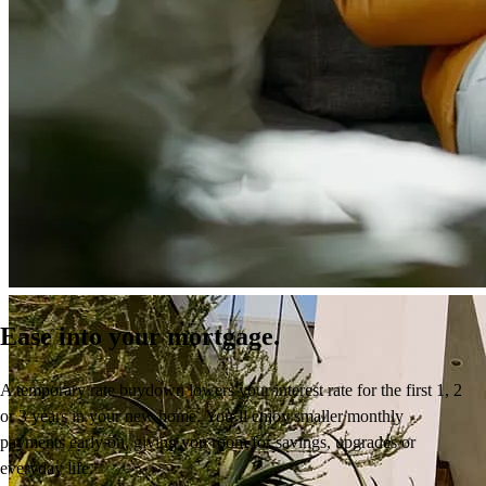
Ease into your mortgage.
A temporary rate buydown
lowers your interest rate
for the first 1, 2
or 3 years
in your new home.
You’ll
enjoy
smaller monthly
payments early on, giving you room for savings,
upgrades
or
everyday life.