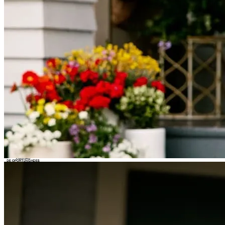
Do Not Sell or Share My Personal Information (CA,
CT, MN, MT, OR)
Licencias y divulgaciones
Términos y condiciones
CrossCountry Mortgage, LLC, 2160 Superior Avenue,
Cleveland, OH 44114
NMLS3029 | RM.803095.000
Todos los respaldos y testimonios se dan sin incentivo ni
compensación.
Copyright © 2026 CrossCountry Mortgage, LLC. Todos los
derechos reservados
Mapa del sitio